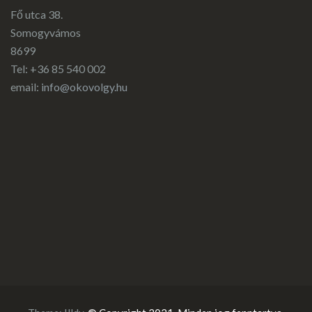
Fő utca 38.
Somogyvámos
8699
Tel: +36 85 540 002
email:
info@okovolgy.hu