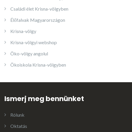
Családi élet Krisna-völgyben
Élőfalvak Magyarországon
Krisna-völgy
Krisna-völgyi webshop
Öko-völgy angolul
Ökoiskola Krisna-völgyben
Ismerj meg bennünket
Rólunk
Oktatás