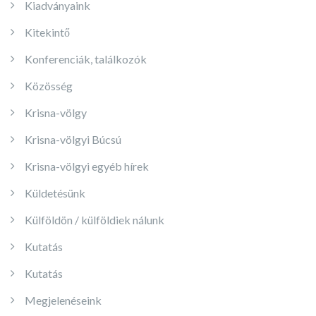
Kiadványaink
Kitekintő
Konferenciák, találkozók
Közösség
Krisna-völgy
Krisna-völgyi Búcsú
Krisna-völgyi egyéb hírek
Küldetésünk
Külföldön / külföldiek nálunk
Kutatás
Kutatás
Megjelenéseink