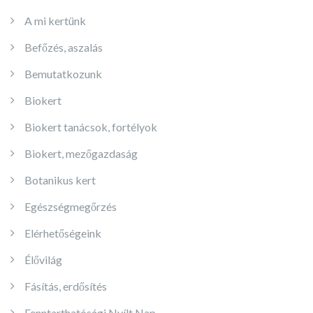
A mi kertünk
Befőzés, aszalás
Bemutatkozunk
Biokert
Biokert tanácsok, fortélyok
Biokert, mezőgazdaság
Botanikus kert
Egészségmegőrzés
Elérhetőségeink
Élővilág
Fásítás, erdősítés
Fenntarthatósági Nyílt Nap