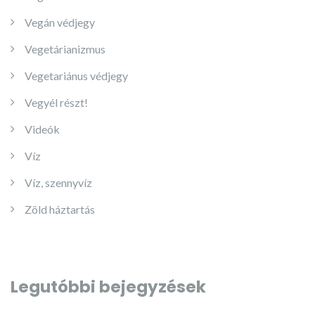
Vegán védjegy
Vegetárianizmus
Vegetariánus védjegy
Vegyél részt!
Videók
Víz
Víz, szennyvíz
Zöld háztartás
Legutóbbi bejegyzések