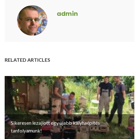
admin
RELATED ARTICLES
Sikeresen lezajlott egy újabb kályhaépítés
tanfolyamunk!