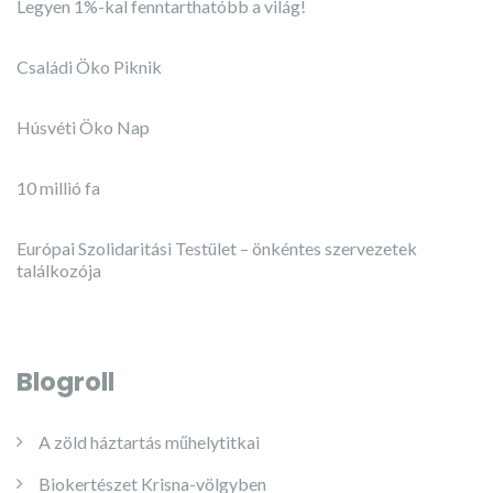
Legyen 1%-kal fenntarthatóbb a világ!
Családi Öko Piknik
Húsvéti Öko Nap
10 millió fa
Európai Szolidaritási Testület – önkéntes szervezetek
találkozója
Blogroll
A zöld háztartás műhelytitkai
Biokertészet Krisna-völgyben