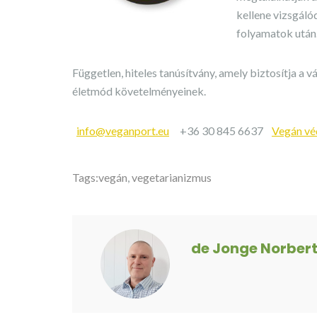
kellene vizsgáló
folyamatok után
Független, hiteles tanúsítvány, amely biztosítja a 
életmód követelményeinek.
info@veganport.eu
+36 30 845 6637
Vegán vé
Tags:
vegán
,
vegetarianizmus
de Jonge Norber