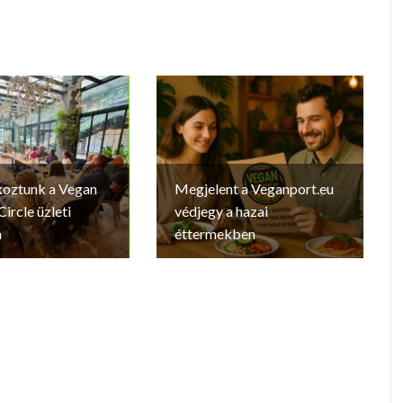
oztunk a Vegan
Megjelent a Veganport.eu
ircle üzleti
védjegy a hazai
n
éttermekben