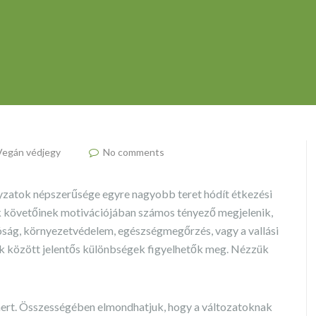
Vegán védjegy
No comments
nyzatok népszerűsége egyre nagyobb teret hódít étkezési
k követőinek motivációjában számos tényező megjelenik,
óság, környezetvédelem, egészségmegőrzés, vagy a vallási
 között jelentős különbségek figyelhetők meg. Nézzük
mert. Összességében elmondhatjuk, hogy a változatoknak