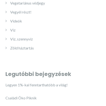
Vegetariánus védjegy
Vegyél részt!
Videók
Víz
Víz, szennyvíz
Zöld háztartás
Legutóbbi bejegyzések
Legyen 1%-kal fenntarthatóbb a világ!
Családi Öko Piknik