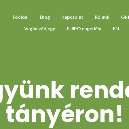
Föoldal
Blog
Kapcsolat
Rólunk
Okt
Vegán védjegy
EUIPO engedély
EN
yünk rend
tányéron!