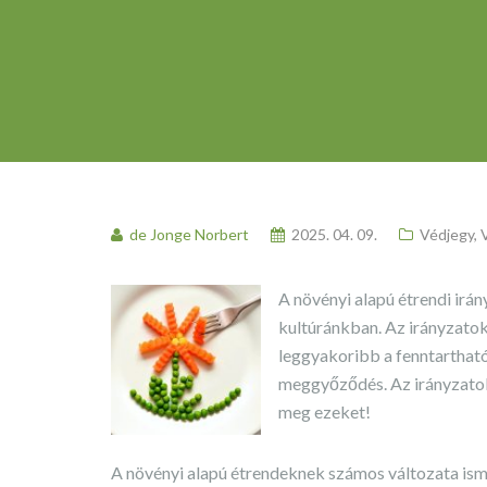
de Jonge Norbert
2025. 04. 09.
Védjegy
,
A növényi alapú étrendi irá
kultúránkban. Az irányzato
leggyakoribb a fenntarthat
meggyőződés. Az irányzatok
meg ezeket!
A növényi alapú étrendeknek számos változata is