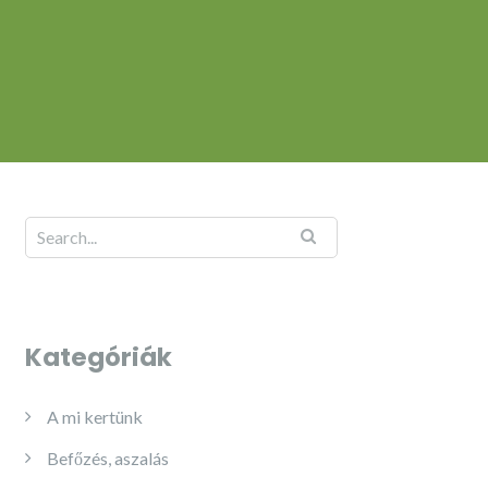
Kategóriák
A mi kertünk
Befőzés, aszalás