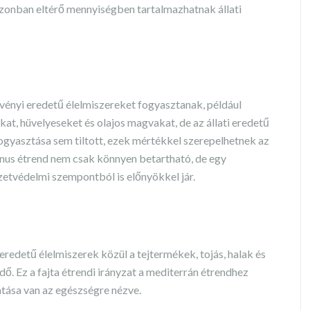
 azonban eltérő mennyiségben tartalmazhatnak állati
vényi eredetű élelmiszereket fogyasztanak, például
at, hüvelyeseket és olajos magvakat, de az állati eredetű
 fogyasztása sem tiltott, ezek mértékkel szerepelhetnek az
iánus étrend nem csak könnyen betartható, de egy
zetvédelmi szempontból is előnyökkel jár.
eredetű élelmiszerek közül a tejtermékek, tojás, halak és
ő. Ez a fajta étrendi irányzat a mediterrán étrendhez
atása van az egészségre nézve.