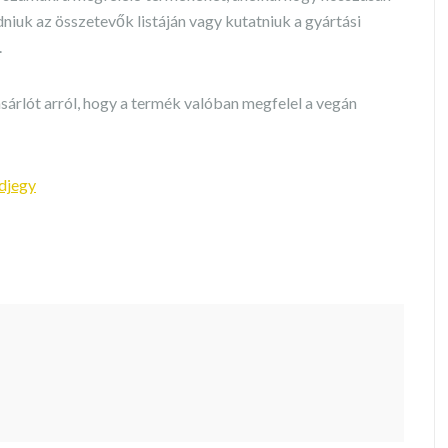
dniuk az összetevők listáján vagy kutatniuk a gyártási
.
vásárlót arról, hogy a termék valóban megfelel a vegán
djegy
t