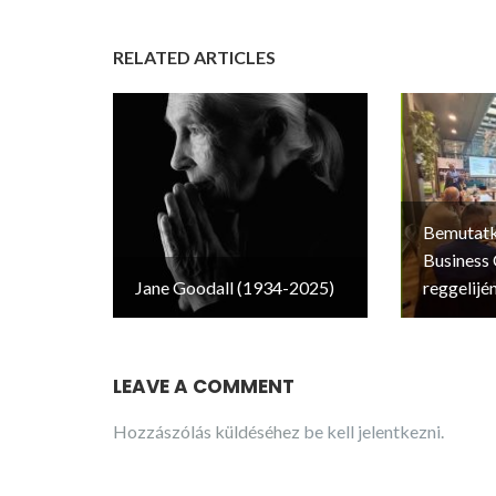
RELATED ARTICLES
Bemutatk
Business C
Jane Goodall (1934-2025)
reggelijé
LEAVE A COMMENT
Hozzászólás küldéséhez
be kell jelentkezni
.