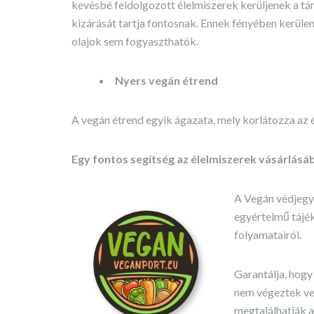
kevésbé feldolgozott élelmiszerek kerüljenek a tány
kizárását tartja fontosnak. Ennek fényében kerülend
olajok sem fogyaszthatók.
Nyers vegán étrend
A vegán étrend egyik ágazata, mely korlátozza az é
Egy fontos segítség az élelmiszerek vásárlás
A Vegán védjegy 
egyértelmű tájék
folyamatairól.
Garantálja, hogy
nem végeztek vele
megtalálhatják 