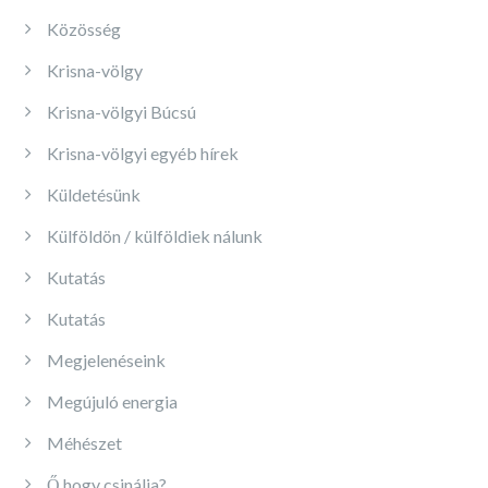
Közösség
Krisna-völgy
Krisna-völgyi Búcsú
Krisna-völgyi egyéb hírek
Küldetésünk
Külföldön / külföldiek nálunk
Kutatás
Kutatás
Megjelenéseink
Megújuló energia
Méhészet
Ő hogy csinálja?