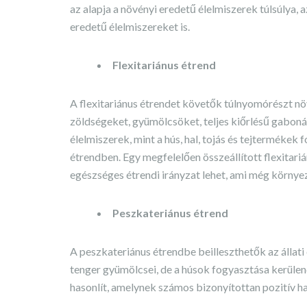
az alapja a növényi eredetű élelmiszerek túlsúlya,
eredetű élelmiszereket is.
Flexitariánus étrend
A flexitariánus étrendet követők túlnyomórészt nö
zöldségeket, gyümölcsöket, teljes kiőrlésű gabonák
élelmiszerek, mint a hús, hal, tojás és tejtermékek
étrendben. Egy megfelelően összeállított flexitar
egészséges étrendi irányzat lehet, ami még környe
Peszkateriánus étrend
A peszkateriánus étrendbe beilleszthetők az állati 
tenger gyümölcsei, de a húsok fogyasztása kerülend
hasonlít, amelynek számos bizonyítottan pozitív h