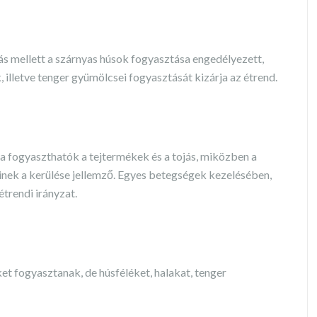
jás mellett a szárnyas húsok fogyasztása engedélyezett,
, illetve tenger gyümölcsei fogyasztását kizárja az étrend.
 fogyaszthatók a tejtermékek és a tojás, miközben a
inek a kerülése jellemző. Egyes betegségek kezelésében,
étrendi irányzat.
t fogyasztanak, de húsféléket, halakat, tenger