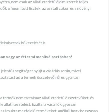
érra, nem csak az állati eredetű élelmiszerek teljes
ők a finomított lisztek, az asztali cukor, és a növényi
lelmiszerek hőkezelését is.
ában vagy az éttermi menüválasztásban!
jelentős segítséget nyújt a vásárlás során, mivel
oztatást ad a termék összetevőiről és gyártási
 a termék nem tartalmaz állati eredetű összetevőket, és
 állati tesztelést. Ezáltal a vásárlók gyorsan
a számukra megfelelő termékeket, anélkül hogy hosszasan