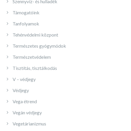
Szennyvíz- és hulladék
Támogatóink
Tanfolyamok
Tehénvédelmi központ
Természetes gyógymódok
Természetvédelem
Tisztítás, tisztálkodás
V – védjegy
Védjegy
Vega étrend
Vegán védjegy
Vegetárianizmus