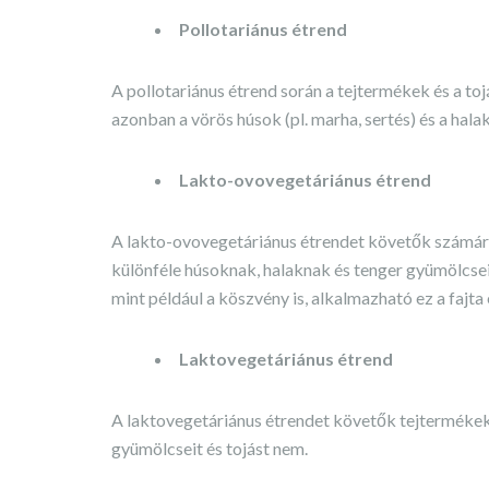
Pollotariánus étrend
A pollotariánus étrend során a tejtermékek és a to
azonban a vörös húsok (pl. marha, sertés) és a halak
Lakto-ovovegetáriánus étrend
A lakto-ovovegetáriánus étrendet követők számára
különféle húsoknak, halaknak és tenger gyümölcse
mint például a köszvény is, alkalmazható ez a fajta 
Laktovegetáriánus étrend
A laktovegetáriánus étrendet követők tejtermékeke
gyümölcseit és tojást nem.