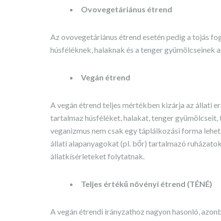
Ovovegetáriánus étrend
Az ovovegetáriánus étrend esetén pedig a tojás f
húsféléknek, halaknak és a tenger gyümölcseinek 
Vegán étrend
A vegán étrend teljes mértékben kizárja az állati 
tartalmaz húsféléket, halakat, tenger gyümölcseit, 
veganizmus nem csak egy táplálkozási forma lehet
állati alapanyagokat (pl. bőr) tartalmazó ruházat
állatkísérleteket folytatnak.
Teljes értékű növényi étrend (TÉNÉ)
A vegán étrendi irányzathoz nagyon hasonló, azonba