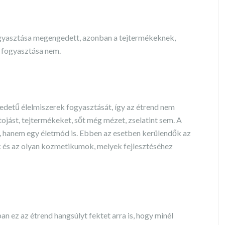
ogyasztása megengedett, azonban a tejtermékeknek,
a fogyasztása nem.
eredetű élelmiszerek fogyasztását, így az étrend nem
tojást, tejtermékeket, sőt még mézet, zselatint sem. A
, hanem egy életmód is. Ebben az esetben kerülendők az
ok és az olyan kozmetikumok, melyek fejlesztéséhez
n ez az étrend hangsúlyt fektet arra is, hogy minél