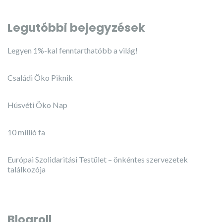
Legutóbbi bejegyzések
Legyen 1%-kal fenntarthatóbb a világ!
Családi Öko Piknik
Húsvéti Öko Nap
10 millió fa
Európai Szolidaritási Testület – önkéntes szervezetek
találkozója
Blogroll