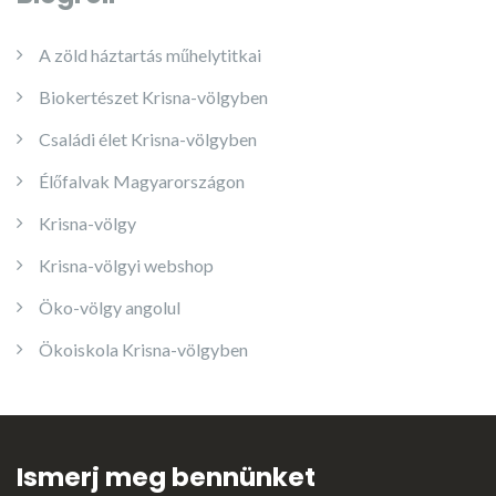
A zöld háztartás műhelytitkai
Biokertészet Krisna-völgyben
Családi élet Krisna-völgyben
Élőfalvak Magyarországon
Krisna-völgy
Krisna-völgyi webshop
Öko-völgy angolul
Ökoiskola Krisna-völgyben
Ismerj meg bennünket