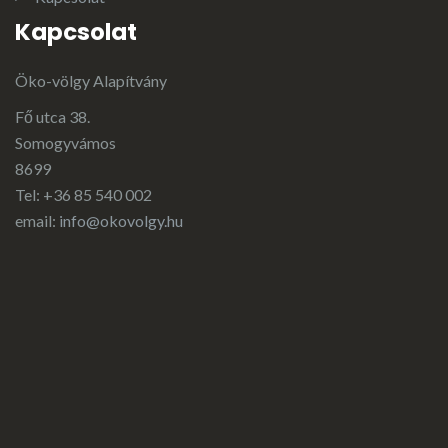
Kapcsolat
Öko-völgy Alapítvány
Fő utca 38.
Somogyvámos
8699
Tel: +36 85 540 002
email:
info@okovolgy.hu