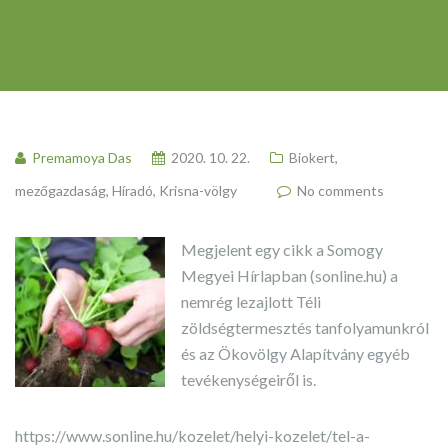
Premamoya Das
2020. 10. 22.
Biokert,
mezőgazdaság
,
Híradó
,
Krisna-völgy
No comments
Megjelent egy cikk a Somogy
Megyei Hírlapban (sonline.hu) a
nemrég lezajlott Téli
zöldségtermesztés tanfolyamunkról
és az Ökovölgy Alapítvány egyéb
tevékenységeiről is.
https://www.sonline.hu/kozelet/helyi-kozelet/tel-a-