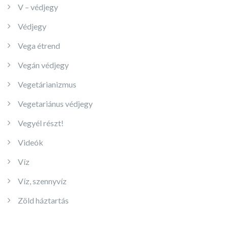
V – védjegy
Védjegy
Vega étrend
Vegán védjegy
Vegetárianizmus
Vegetariánus védjegy
Vegyél részt!
Videók
Víz
Víz, szennyvíz
Zöld háztartás