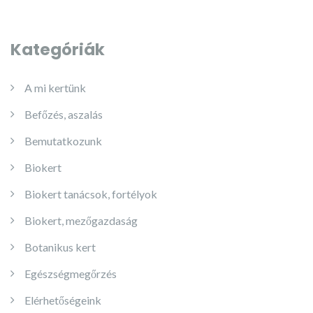
Kategóriák
A mi kertünk
Befőzés, aszalás
Bemutatkozunk
Biokert
Biokert tanácsok, fortélyok
Biokert, mezőgazdaság
Botanikus kert
Egészségmegőrzés
Elérhetőségeink