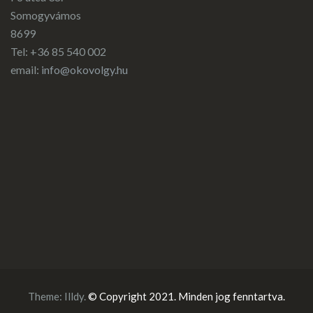
Somogyvámos
8699
Tel: +36 85 540 002
email:
info@okovolgy.hu
Theme:
Illdy
.
© Copyright 2021. Minden jog fenntartva.