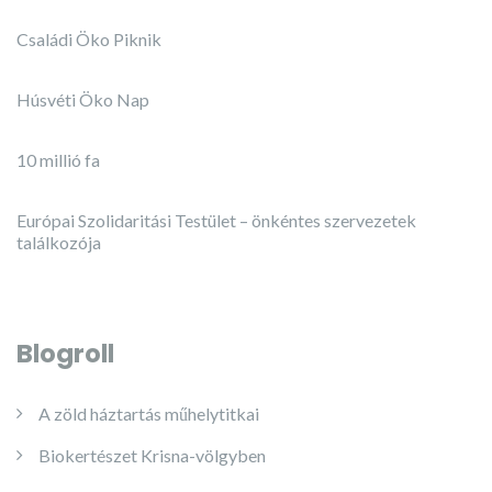
Családi Öko Piknik
Húsvéti Öko Nap
10 millió fa
Európai Szolidaritási Testület – önkéntes szervezetek
találkozója
Blogroll
A zöld háztartás műhelytitkai
Biokertészet Krisna-völgyben