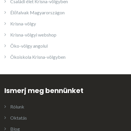
Családi élet Krisna-völgyben
Élőfalvak Magyarországon
Krisna-völgy
Krisna-völgyi webshop
Öko-völgy angolul
Ökoiskola Krisna-völgyben
Ismerj meg bennünket
Rólunk
Oktatás
Blog