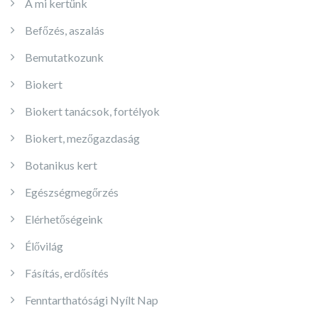
A mi kertünk
Befőzés, aszalás
Bemutatkozunk
Biokert
Biokert tanácsok, fortélyok
Biokert, mezőgazdaság
Botanikus kert
Egészségmegőrzés
Elérhetőségeink
Élővilág
Fásítás, erdősítés
Fenntarthatósági Nyílt Nap