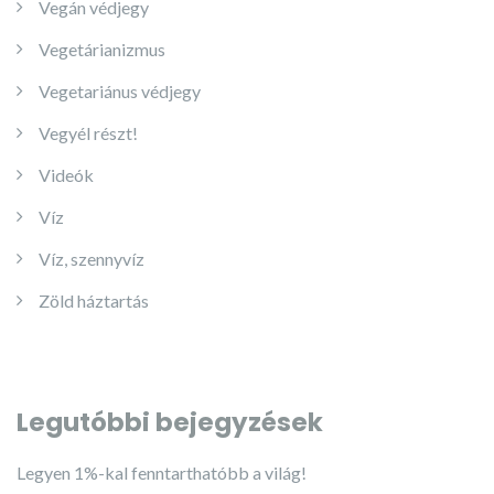
Vegán védjegy
Vegetárianizmus
Vegetariánus védjegy
Vegyél részt!
Videók
Víz
Víz, szennyvíz
Zöld háztartás
Legutóbbi bejegyzések
Legyen 1%-kal fenntarthatóbb a világ!