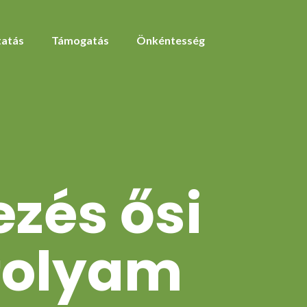
atás
Támogatás
Önkéntesség
ezés ősi
folyam