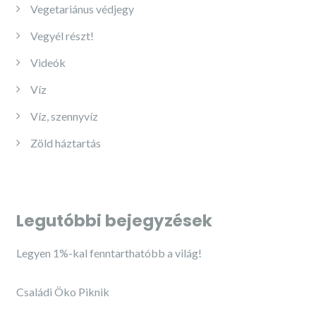
Vegetariánus védjegy
Vegyél részt!
Videók
Víz
Víz, szennyvíz
Zöld háztartás
Legutóbbi bejegyzések
Legyen 1%-kal fenntarthatóbb a világ!
Családi Öko Piknik