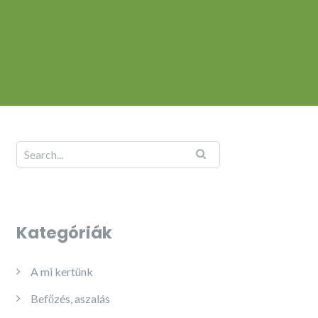
Kategóriák
A mi kertünk
Befőzés, aszalás