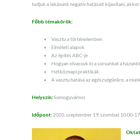
tudjuk a lakásunk negatív hatásait kijavítani, akkor
Főbb témakörök:
Vasztu a történelemben
Elméleti alapok
Az építés ABC-je
Hogyan olvassuk ki a sorsunkat a házunkbó
Hétköznapi praktikák
A vasztu hatása az egészségünkre, a mun
Helyszín:
Somogyvámos
Időpont:
2020. szeptember 19. szombat 10.00-17.
Oktat