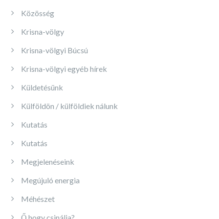
Közösség
Krisna-völgy
Krisna-völgyi Búcsú
Krisna-völgyi egyéb hírek
Küldetésünk
Külföldön / külföldiek nálunk
Kutatás
Kutatás
Megjelenéseink
Megújuló energia
Méhészet
Ő hogy csinálja?