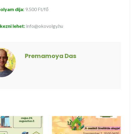
olyam díja:
9.500 Ft/fő
kezni lehet:
info@okovolgy.hu
Premamoya Das