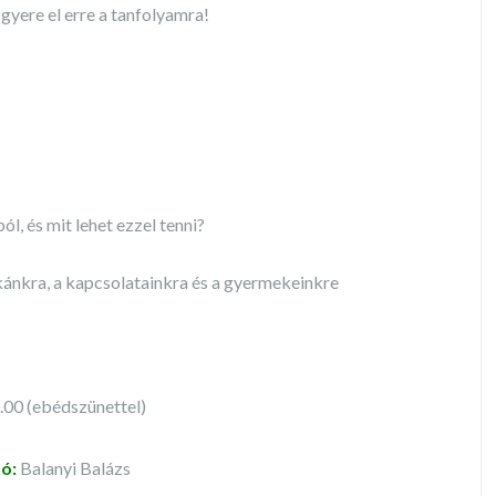
 gyere el erre a tanfolyamra!
l, és mit lehet ezzel tenni?
kánkra, a kapcsolatainkra és a gyermekeinkre
00 (ebédszünettel)
ó:
Balanyi Balázs