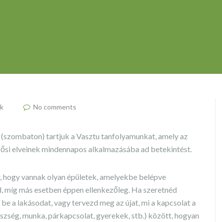
k
No comments
(szombaton) tartjuk a Vasztu tanfolyamunkat, amely az
s ősi elveinek mindennapos alkalmazásába ad betekintést.
, hogy vannak olyan épületek, amelyekbe belépve
, míg más esetben éppen ellenkezőleg. Ha szeretnéd
be a lakásodat, vagy tervezd meg az újat, mi a kapcsolat a
észség, munka, párkapcsolat, gyerekek, stb.) között, hogyan