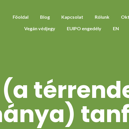
Föoldal
Blog
Kapcsolat
Rólunk
Okt
Vegán védjegy
EUIPO engedély
EN
(a térrend
ánya) tan