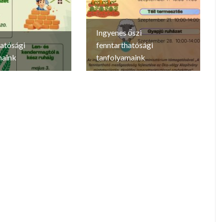
Ingyenes őszi
atósági
fenntarthatósági
maink
tanfolyamaink