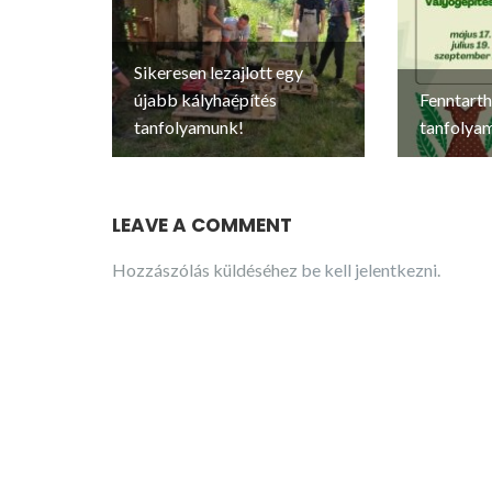
Sikeresen lezajlott egy
újabb kályhaépítés
Fenntarth
tanfolyamunk!
tanfolya
LEAVE A COMMENT
Hozzászólás küldéséhez
be kell jelentkezni
.