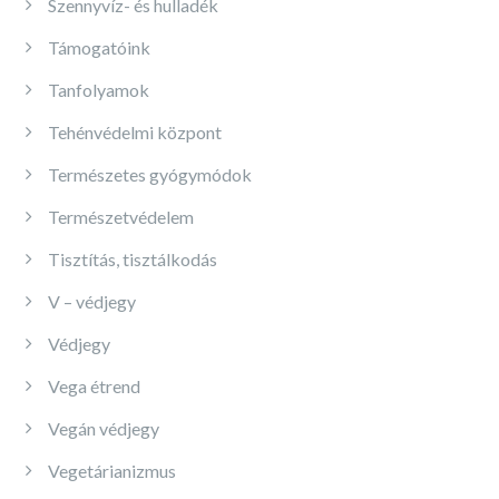
Szennyvíz- és hulladék
Támogatóink
Tanfolyamok
Tehénvédelmi központ
Természetes gyógymódok
Természetvédelem
Tisztítás, tisztálkodás
V – védjegy
Védjegy
Vega étrend
Vegán védjegy
Vegetárianizmus