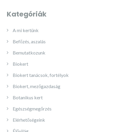
Kategóriák
A mi kertünk
Befőzés, aszalás
Bemutatkozunk
Biokert
Biokert tanácsok, fortélyok
Biokert, mezőgazdaság
Botanikus kert
Egészségmegőrzés
Elérhetőségeink
Élővilág