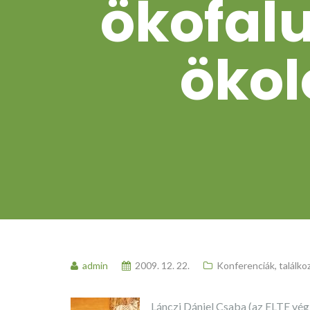
ökofal
ökol
admin
2009. 12. 22.
Konferenciák, találko
Lánczi Dániel Csaba (az ELTE végz