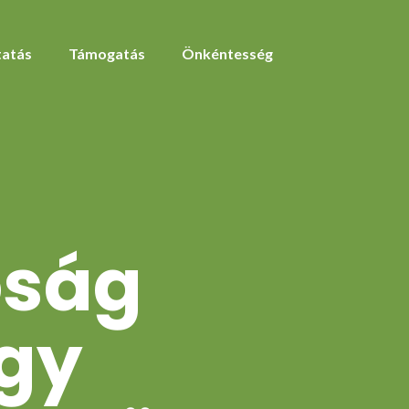
atás
Támogatás
Önkéntesség
óság
egy