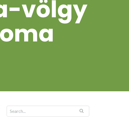
a-völgy
nyoma