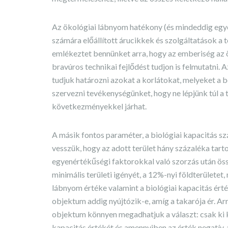
Az ökológiai lábnyom hatékony (és mindeddig egye
számára előállított árucikkek és szolgáltatások a 
emlékeztet bennünket arra, hogy az emberiség az ö
bravúros technikai fejlődést tudjon is felmutatni
tudjuk határozni azokat a korlátokat, melyeket a b
szervezni tevékenységünket, hogy ne lépjünk túl a t
következményekkel járhat.
A másik fontos paraméter, a biológiai kapacitás sz
vesszük, hogy az adott terület hány százaléka tar
egyenértékűségi faktorokkal való szorzás után öss
minimális területi igényét, a 12%-nyi földterületet
lábnyom értéke valamint a biológiai kapacitás érté
objektum addig nyújtózik-e, amíg a takarója ér. Arr
objektum könnyen megadhatjuk a választ: csak ki k
kapacitás értékét és amennyiben az érték negatív, 