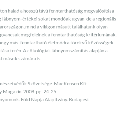
úton halad a hosszú távú fenntarthatóság megvalósítása
ág lábnyom-értékei sokat mondóak ugyan, de a regionális
rországon, mind a világon másutt találhatunk olyan
ugyancsak megfelelnek a fenntarthatóság kritériumának.
 hogy más, fenntartható életmódra törekvő közösségek
tása terén. Az ökológiai-lábnyomszámítás alapján a
at mások számára is.
rmészetvédők Szövetsége. MacKensen Kft.
 Magazin, 2008. pp. 24-25.
bnyomunk. Föld Napja Alapítvány. Budapest