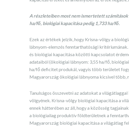
A részleteiben most nem ismertetett számítások
ha/fő, biológiai kapacitása pedig 1,733 ha/fő.
Ezek az értékek jelzik, hogy Krisna-völgy a biológia
lábnyom-elemzés fenntarthatósági kritériumának
és biológiai kapacitása közötti kapcsolatot érdeme
adataiból (ökológiai lábnyom: 3,55 ha/fő, biológia
ha/fő deficitet produkál, vagyis több területet fo
Magyarország ökológiai lábnyoma kicsivel több, 
Tanulságos összevetni az adatokat a világátlaggal 
völgyének. Krisna-völgy biológiai kapacitása a vilá
ennek hátterében az áll, hogy a közösség tagjainak
a biológiailag produktív földterületnek a fenntart
Magyarország biológiai kapacitása a világátlag fele