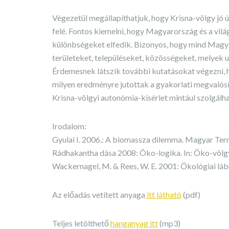
Végezetül megállapíthatjuk, hogy Krisna-völgy jó 
felé. Fontos kiemelni, hogy Magyarország és a vil
különbségeket elfedik. Bizonyos, hogy mind Magya
területeket, településeket, közösségeket, melyek 
Érdemesnek látszik további kutatásokat végezni,
milyen eredményre jutottak a gyakorlati megvalósí
Krisna-völgyi autonómia-kísérlet mintául szolgálh
Irodalom:
Gyulai I. 2006.: A biomassza dilemma. Magyar Te
Rádhakantha dása 2008: Öko-logika. In: Öko-völgy
Wackernagel, M. & Rees, W. E. 2001: Ökológiai lá
Az előadás vetített anyaga
itt látható
(pdf)
Teljes letölthető
hanganyag itt
(mp3)