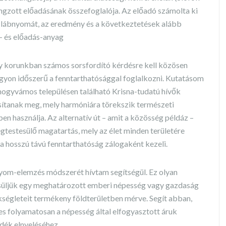
zott előadásának összefoglalója. Az előadó számolta ki
i lábnyomát, az eredmény és a következtetések alább
g- és előadás-anyag
y korunkban számos sorsfordító kérdésre kell közösen
agyon időszerű a fenntarthatósággal foglalkozni. Kutatásom
mogyvámos településen található Krisna-tudatú hívők
ósítanak meg, mely harmóniára törekszik természeti
ben használja. Az alternatív út – amit a közösség példáz –
gtestesülő magatartás, mely az élet minden területére
a hosszú távú fenntarthatóság zálogaként kezeli.
nyom-elemzés módszerét hívtam segítségül. Ez olyan
ecsüljük egy meghatározott emberi népesség vagy gazdaság
kségleteit termékeny földterületben mérve. Segít abban,
es folyamatosan a népesség által elfogyasztott áruk
adék elnyeléséhez.