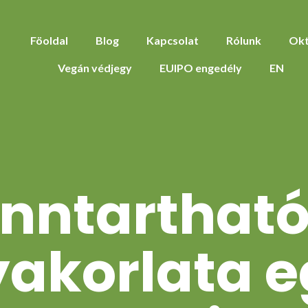
Föoldal
Blog
Kapcsolat
Rólunk
Okt
Vegán védjegy
EUIPO engedély
EN
enntarthat
akorlata 