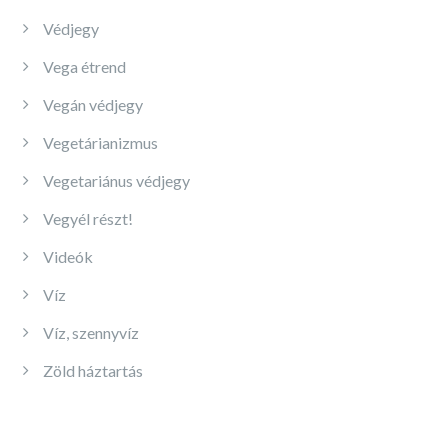
Védjegy
Vega étrend
Vegán védjegy
Vegetárianizmus
Vegetariánus védjegy
Vegyél részt!
Videók
Víz
Víz, szennyvíz
Zöld háztartás