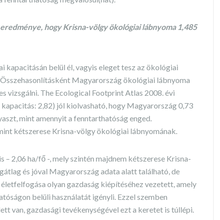
 eredménye, hogy Krisna-völgy ökológiai lábnyoma 1,485
i kapacitásán belül él, vagyis eleget tesz az ökológiai
. Összehasonlításként Magyarország ökológiai lábnyoma
s vizsgálni. The Ecological Footprint Atlas 2008. évi
i kapacitás: 2,82) jól kiolvasható, hogy Magyarország 0,73
gyaszt, mint amennyit a fenntarthatóság enged.
mint kétszerese Krisna-völgy ökológiai lábnyomának.
is – 2,06 ha/fő -, mely szintén majdnem kétszerese Krisna-
gátlag és jóval Magyarország adata alatt található, de
 életfelfogása olyan gazdaság kiépítéséhez vezetett, amely
hatóságon belüli használatát igényli. Ezzel szemben
tt van, gazdasági tevékenységével ezt a keretet is túllépi.