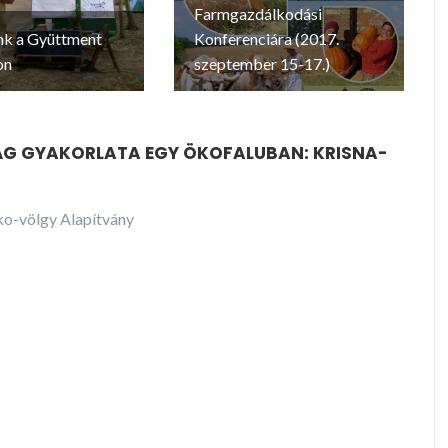
Farmgazdálkodási
nk a Gyüttment
Konferenciára (2017.
on
szeptember 15-17.)
G GYAKORLATA EGY ÖKOFALUBAN: KRISNA-
o-völgy Alapítvány