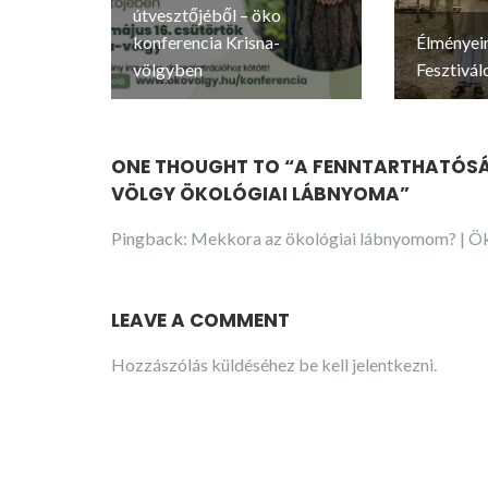
útvesztőjéből – öko
konferencia Krisna-
Élményei
völgyben
Fesztivál
ONE THOUGHT TO “A FENNTARTHATÓSÁ
VÖLGY ÖKOLÓGIAI LÁBNYOMA”
Pingback:
Mekkora az ökológiai lábnyomom? | Ök
LEAVE A COMMENT
Hozzászólás küldéséhez
be kell jelentkezni
.