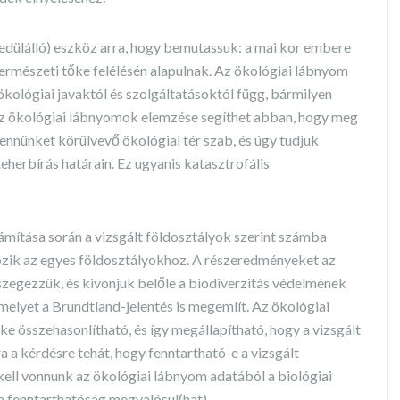
dülálló) eszköz arra, hogy bemutassuk: a mai kor embere
természeti tőke felélésén alapulnak. Az ökológiai lábnyom
kológiai javaktól és szolgáltatásoktól függ, bármilyen
. Az ökológiai lábnyomok elemzése segíthet abban, hogy meg
ennünket körülvevő ökológiai tér szab, és úgy tudjuk
eherbírás határain. Ez ugyanis katasztrofális
ámítása során a vizsgált földosztályok szerint számba
tozik az egyes földosztályokhoz. A részeredményeket az
zegezzük, és kivonjuk belőle a biodiverzitás védelmének
, melyet a Brundtland-jelentés is megemlít. Az ökológiai
ke összehasonlítható, és így megállapítható, hogy a vizsgált
a a kérdésre tehát, hogy fenntartható-e a vizsgált
ell vonnunk az ökológiai lábnyom adatából a biológiai
a fenntarthatóság megvalósul(hat).