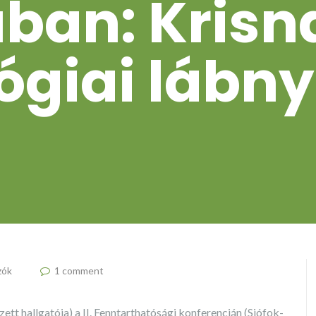
uban: Krisn
ógiai láb
zók
1 comment
ett hallgatója) a II. Fenntarthatósági konferencián (Siófok-