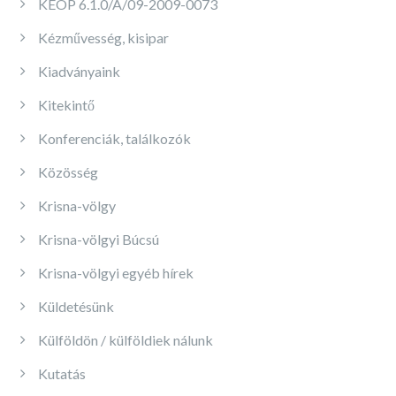
KEOP 6.1.0/A/09-2009-0073
Kézművesség, kisipar
Kiadványaink
Kitekintő
Konferenciák, találkozók
Közösség
Krisna-völgy
Krisna-völgyi Búcsú
Krisna-völgyi egyéb hírek
Küldetésünk
Külföldön / külföldiek nálunk
Kutatás