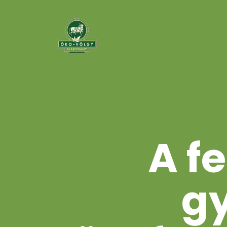
A f
gy