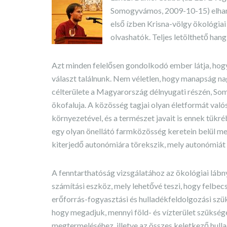
Somogyvámos, 2009-10-15) elhang
első ízben Krisna-völgy ökológia
olvashatók. Teljes letölthető han
Azt minden felelősen gondolkodó ember látja, hog
választ találnunk. Nem véletlen, hogy manapság n
célterülete a Magyarország délnyugati részén, So
ökofaluja. A közösség tagjai olyan életformát val
környezetével, és a természet javait is ennek tükré
egy olyan önellátó farmközösség keretein belül me
kiterjedő autonómiára törekszik, mely autonómiát 
A fenntarthatóság vizsgálatához az ökológiai láb
számítási eszköz, mely lehetővé teszi, hogy felb
erőforrás-fogyasztási és hulladékfeldolgozási szü
hogy megadjuk, mennyi föld- és vízterület szükség
megtermeléséhez, illetve az összes keletkező hull