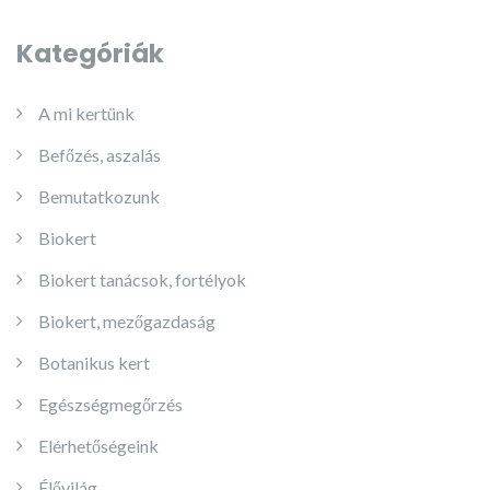
Kategóriák
A mi kertünk
Befőzés, aszalás
Bemutatkozunk
Biokert
Biokert tanácsok, fortélyok
Biokert, mezőgazdaság
Botanikus kert
Egészségmegőrzés
Elérhetőségeink
Élővilág