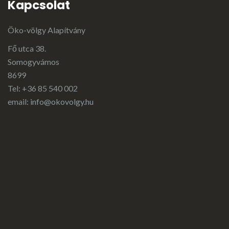
Kapcsolat
Öko-völgy Alapítvány
Fő utca 38.
Somogyvámos
8699
Tel: +36 85 540 002
email:
info@okovolgy.hu