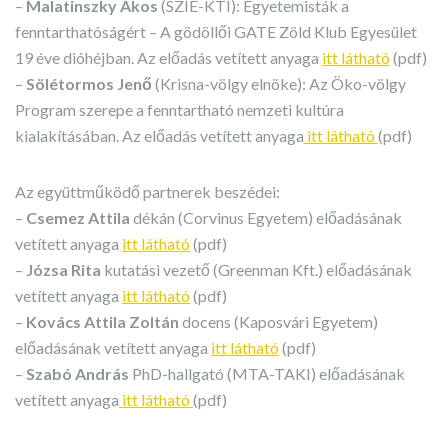
–
Malatinszky Ákos
(SZIE-KTI): Egyetemisták a
fenntarthatóságért – A gödöllői GATE Zöld Klub Egyesület
19 éve dióhéjban. Az előadás vetített anyaga
itt látható
(pdf)
–
Sölétormos Jenő
(Krisna-völgy elnöke): Az Öko-völgy
Program szerepe a fenntartható nemzeti kultúra
kialakításában. Az előadás vetített anyaga
itt látható
(pdf)
Az együttműködő partnerek beszédei:
–
Csemez Attila
dékán (Corvinus Egyetem) előadásának
vetített anyaga
itt látható
(pdf)
–
Józsa Rita
kutatási vezető (Greenman Kft.) előadásának
vetített anyaga
itt látható
(pdf)
–
Kovács Attila Zoltán
docens (Kaposvári Egyetem)
előadásának vetített anyaga
itt látható
(pdf)
–
Szabó András
PhD-hallgató (MTA-TAKI) előadásának
vetített anyaga
itt látható
(pdf)