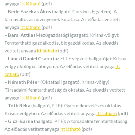
anyaga
itt látható
(pdf)
–
Bede Fazekas Ákos
(hallgató, Corvinus Egyetem): A
klímaváltozás növényeinek kutatása. Az előadás vetített
anyaga
itt látható
(pdf)
–
Barsi Attila
(Mezőgazdasági igazgató, Krisna-völgy):
Fenntartható gazdálkodás, biogazdálkodás. Az előadás
vetített anyaga
itt látható
(pdf)
–
Lánczi Dániel Csaba
(az ELTE végzett hallgatója): Krisna-
völgy ökológiai lábnyoma. Az előadás vetített anyaga
itt
látható
(pdf)
–
Németh Péter
(Oktatási igazgató, Krisna-völgy):
Társadalmi fenntarthatóság és oktatás. Az előadás vetített
anyaga
itt látható
(pdf)
–
Tóth Réka
(hallgató, PTE): Gyermeknevelés és oktatás
Krisna-völgyben. Az előadás vetített anyaga
itt látható
(pdf)
–
Giczi Barna
(hallgató, PTE): A társadalmi fenntarthatóság.
Az előadás vetített anyaga
itt látható
(pdf)