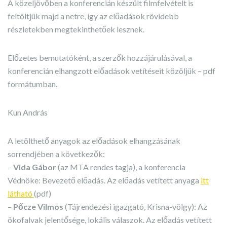
A közeljövőben a konferencián készült filmfelvételt is
feltöltjük majd a netre, így az előadások rövidebb
részletekben megtekinthetőek lesznek.
Előzetes bemutatóként, a szerzők hozzájárulásával, a
konferencián elhangzott előadások vetítéseit közöljük – pdf
formátumban.
Kun András
A letölthető anyagok az előadások elhangzásának
sorrendjében a következők:
–
Vida Gábor
(az MTA rendes tagja), a konferencia
Védnöke: Bevezető előadás. Az előadás vetített anyaga
itt
látható
(pdf)
–
Pőcze Vilmos
(Tájrendezési igazgató, Krisna-völgy): Az
ökofalvak jelentősége, lokális válaszok. Az előadás vetített