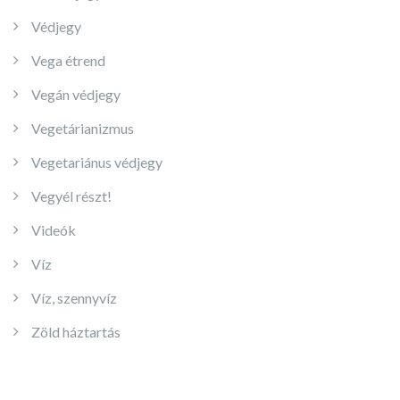
Védjegy
Vega étrend
Vegán védjegy
Vegetárianizmus
Vegetariánus védjegy
Vegyél részt!
Videók
Víz
Víz, szennyvíz
Zöld háztartás