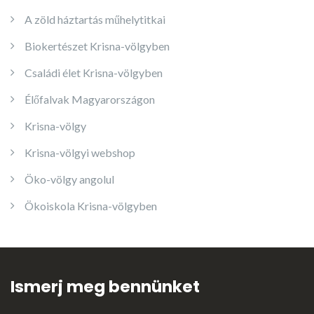
A zöld háztartás műhelytitkai
Biokertészet Krisna-völgyben
Családi élet Krisna-völgyben
Élőfalvak Magyarországon
Krisna-völgy
Krisna-völgyi webshop
Öko-völgy angolul
Ökoiskola Krisna-völgyben
Ismerj meg bennünket