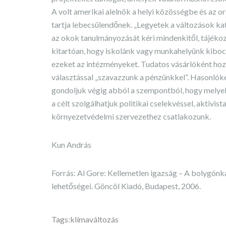
A volt amerikai alelnök a helyi közösségbe és az 
tartja lebecsülendőnek. „Legyetek a változások kata
az okok tanulmányozását kéri mindenkitől, tájékoz
kitartóan, hogy iskolánk vagy munkahelyünk kibocs
ezeket az intézményeket. Tudatos vásárlóként hozo
választással „szavazzunk a pénzünkkel”. Hasonlóké
gondoljuk végig abból a szempontból, hogy melyek a
a célt szolgálhatjuk politikai cselekvéssel, aktivis
környezetvédelmi szervezethez csatlakozunk.
Kun András
Forrás: Al Gore: Kellemetlen igazság – A bolygónk
lehetőségei. Göncöl Kiadó, Budapest, 2006.
Tags:
klímaváltozás