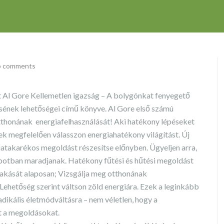
 comments
 Al Gore Kellemetlen igazság – A bolygónkat fenyegető
ésének lehetőségei című könyve. Al Gore első számú
tthonának energiafelhasználását!
Aki hatékony lépéseket
inek megfelelően válasszon energiahatékony világítást. Új
iatakarékos megoldást részesítse előnyben. Ügyeljen arra,
potban maradjanak. Hatékony fűtési és hűtési megoldást
e lakását alaposan; Vizsgálja meg otthonának
Lehetőség szerint váltson zöld energiára. Ezek a leginkább
dikális életmódváltásra – nem véletlen, hogy a
et a megoldásokat.