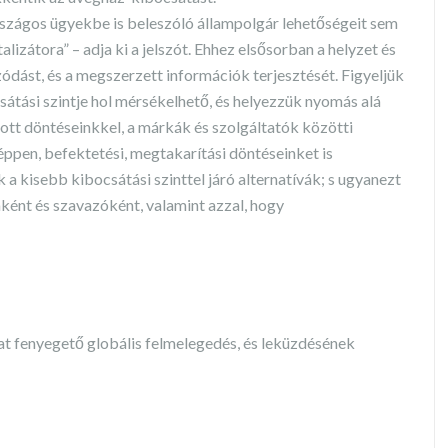
országos ügyekbe is beleszóló állampolgár lehetőségeit sem
lizátora” – adja ki a jelszót. Ehhez elsősorban a helyzet és
ódást, és a megszerzett információk terjesztését. Figyeljük
átási szintje hol mérsékelhető, és helyezzük nyomás alá
tt döntéseinkkel, a márkák és szolgáltatók közötti
ppen, befektetési, megtakarítási döntéseinket is
 kisebb kibocsátási szinttel járó alternatívák; s ugyanezt
taként és szavazóként, valamint azzal, hogy
at fenyegető globális felmelegedés, és leküzdésének