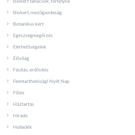
Biokert tanácsok, fortélyok
Biokert, mezőgazdaság
Botanikus kert
Egészségmegőrzés
Elérhetőségeink
Élővilág
Fásítás, erdősítés
Fenntarthatósági Nyílt Nap
Fűtés
Háztartás
Híradó
Hulladék