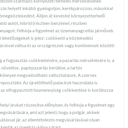
edésből származó környezeti terhelés mérséklésének
tózás helyett inkább gyalogoljon, kerékpározzon, másokkal
 tömegközlekedést. Álljon át kevésbé környezetterhelő
abb autót, hibrid (részben benzinnel, részben
nyagot. Felhívja a figyelmet az üzemanyagcellás járművek
i lehetőségeket is jelez: csökkenti a közlekedési
cióval váltsa ki az országrészek vagy kontinensek közötti
 a fogyasztás csökkentésére, a pazarlás mérséklésére is: a
 növelése, papírpazarlás kerülése, a tartós
 könnyen megvalósítható változtatások. A szerves
posztálni. Az újratölthető palackok használata is
g az elfogyasztott húsmennyiség csökkentése is korlátozza
helyi árukat részesítse előnyben, és felhívja a figyelmet egy
egvásárlására, ami azt jelenti, hogy a polgár, akinek
ással jár, az ellentételezés megvásárlásával olyan
kentik az üvegház-kibocsátást.