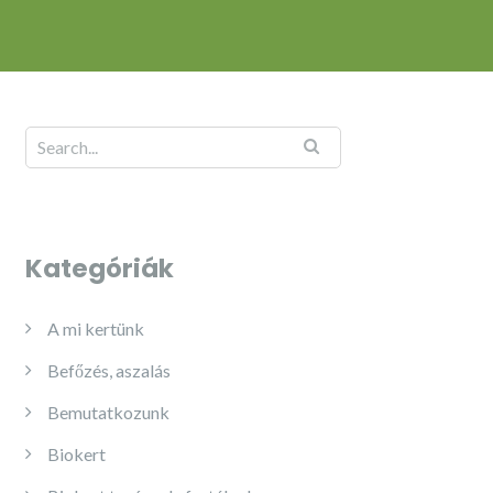
Kategóriák
A mi kertünk
Befőzés, aszalás
Bemutatkozunk
Biokert