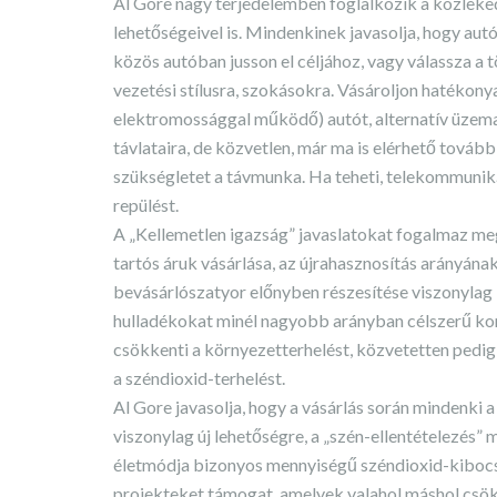
Al Gore nagy terjedelemben foglalkozik a közlek
lehetőségeivel is. Mindenkinek javasolja, hogy au
közös autóban jusson el céljához, vagy válassza a
vezetési stílusra, szokásokra. Vásároljon hatékony
elektromossággal működő) autót, alternatív üzema
távlataira, de közvetlen, már ma is elérhető tovább
szükségletet a távmunka. Ha teheti, telekommuniká
repülést.
A „Kellemetlen igazság” javaslatokat fogalmaz meg
tartós áruk vásárlása, az újrahasznosítás arányának
bevásárlószatyor előnyben részesítése viszonylag
hulladékokat minél nagyobb arányban célszerű kom
csökkenti a környezetterhelést, közvetetten pedi
a széndioxid-terhelést.
Al Gore javasolja, hogy a vásárlás során mindenki a 
viszonylag új lehetőségre, a „szén-ellentételezés” m
életmódja bizonyos mennyiségű széndioxid-kibocsát
projekteket támogat, amelyek valahol máshol csök