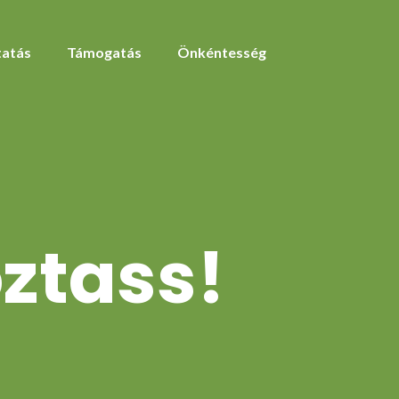
atás
Támogatás
Önkéntesség
oztass!