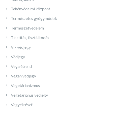
Tehénvédelmi központ
Természetes gyógymódok
Természetvédelem
Tisztítás, tisztálkodás
V – védjegy
Védjegy
Vega étrend
Vegán védjegy
Vegetárianizmus
Vegetariánus védjegy
Vegyél részt!