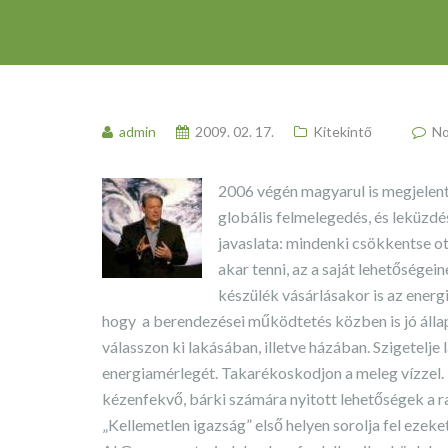
admin
2009. 02. 17.
Kitekintő
No
2006 végén magyarul is megjelent
globális felmelegedés, és leküzd
javaslata: mindenki csökkentse o
akar tenni, az a saját lehetősége
készülék vásárlásakor is az energ
hogy a berendezései működtetés közben is jó álla
válasszon ki lakásában, illetve házában. Szigetelj
energiamérlegét. Takarékoskodjon a meleg vízzel. 
kézenfekvő, bárki számára nyitott lehetőségek a ra
„Kellemetlen igazság” első helyen sorolja fel ezek