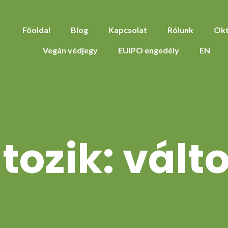
Föoldal
Blog
Kapcsolat
Rólunk
Okt
Vegán védjegy
EUIPO engedély
EN
tozik: vált