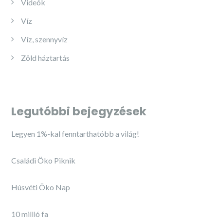
Videók
Víz
Víz, szennyvíz
Zöld háztartás
Legutóbbi bejegyzések
Legyen 1%-kal fenntarthatóbb a világ!
Családi Öko Piknik
Húsvéti Öko Nap
10 millió fa