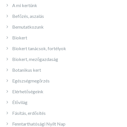
A mi kertünk
Befőzés, aszalás
Bemutatkozunk
Biokert
Biokert tanácsok, fortélyok
Biokert, mezőgazdaság
Botanikus kert
Egészségmegőrzés
Elérhetőségeink
Élővilág
Fásítás, erdősítés
Fenntarthatósági Nyílt Nap