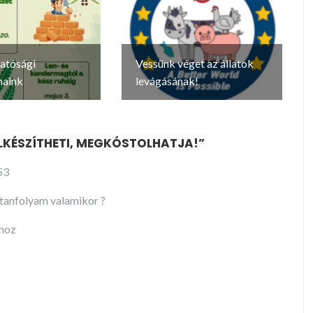
atósági
Vessünk véget az állatok
maink
levágásának!
 ELKÉSZÍTHETI, MEGKÓSTOLHATJA!”
53
tanfolyam valamikor ?
shoz