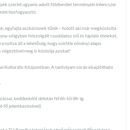
ek szerint ugyanis adott földterület terményein kilencszer
mint húsfogyasztó.
, egyfajta aszkézisnek tűnik – holott aki már megkóstolta
sna-völgyben felszolgált csodálatos ízű és tápláló ételeket,
nyitva áll a lehetőség, hogy sokféle növényi alapú
s végeztével meg is kóstolja azokat!
ai Kulturális Központban. A tanfolyam során elsajátítható
.
ással, keddenként délután fél 6h-tól 8h-ig.
 6 fő jelentkezésével)
r) a TV Paprika Isteni Ízek című műsorának főszakácsa.