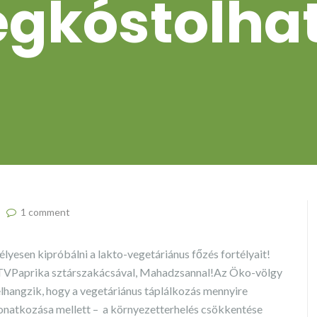
gkóstolhat
1 comment
yesen kipróbálni a lakto-vegetáriánus főzés fortélyait!
a TVPaprika sztárszakácsával, Mahadzsannal!
Az Öko-völgy
lhangzik, hogy a vegetáriánus táplálkozás mennyire
onatkozása mellett – a környezetterhelés csökkentése