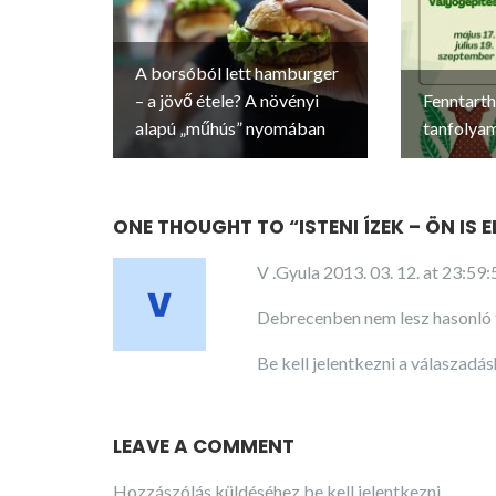
A borsóból lett hamburger
– a jövő étele? A növényi
Fenntarth
alapú „műhús” nyomában
tanfolya
ONE THOUGHT TO “ISTENI ÍZEK – ÖN IS
V .Gyula
2013. 03. 12. at 23:59:
Debrecenben nem lesz hasonló 
Be kell jelentkezni a válaszadá
LEAVE A COMMENT
Hozzászólás küldéséhez
be kell jelentkezni
.