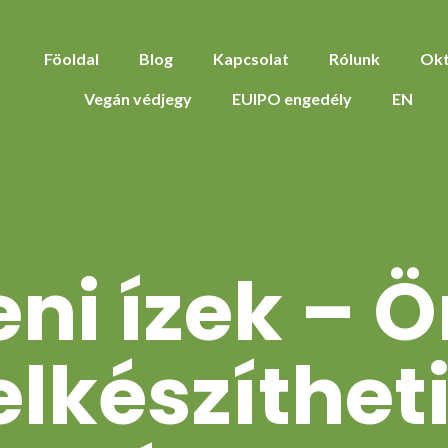
Föoldal
Blog
Kapcsolat
Rólunk
Okt
Vegán védjegy
EUIPO engedély
EN
eni ízek – Ö
elkészítheti