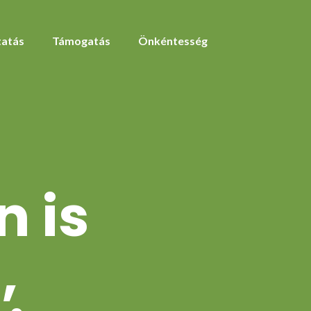
atás
Támogatás
Önkéntesség
n is
,