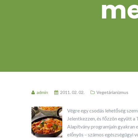
me
admin
2011. 02. 02.
Vegetárianizmus
Végre egy csodás lehetőség személ
Jelentkezzen, és főzzön együtt 
Alapítvány programjain gyakran e
előnyös – számos egészségügyi v