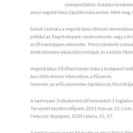
szempontjából. Kutatási eredmény
annyi vegetáriánus táplálkozású ember élhet meg, 
Sokak számára a vegetáriánus étkezés lemondásnak
például az Alapítványunk rendezvényein, vagy a Kri
erről másképpen vélekedik. Most mindenki számára 
ételköltemény elkészítési módjait, és a közös főzé
Vegetáriánus Főzőtanfolyam indul a budapesti Indi
lesz több ételsor elkészítése, a fűszerek
ismerete, az erőszakmentes táplálkozás filozófiája
A tanfolyam 3 alkalomból áll hetenkénti 1 foglalkoz
Tervezett kezdési időpont: 2011.február. 15. ( min.
Helyszín: Budapest, 1039 Lehel u. 15.-17.
A tanfolyamot vezeti: Mahadzsan dász (Pálok Péte