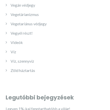
Vegán védjegy
Vegetárianizmus
Vegetariánus védjegy
Vegyél részt!
Videók
Víz
Víz, szennyvíz
Zöld háztartás
Legutóbbi bejegyzések
Legyen 1%-kal fenntarthatóbb a világ!