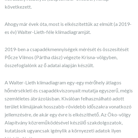
következett.
Ahogy már évek óta, most is elkészítettük az elmúlt (a 2019-
es év) Walter-Lieth-féle klímadiagramját.
2019-ben a csapadékmennyiségek mérését és összesítését
Pőcze Vilmos (Pártha dász) végezte Krisna-völgyben,
összefoglalónk az ő adatai alapján készült.
A Walter-Lieth klímadiagram egy-egy mérőhely átlagos
hőmérsékleti és csapadékviszonyait mutatja egyszerű, mégis
szemléletes ábrázolásban. Kiválóan felhasználható adott
terület klímájának hosszabb-rövidebb időszakra vonatkozó
jellemzésére, de akár egy évre is elkészíthető. Az Öko-völgy
Alapítvány közreműködésével készülő szakdolgozatok,
kutatások ugyancsak igénylik a környezeti adatok ilyen