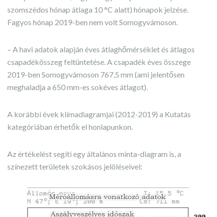
szomszédos hónap átlaga 10 °C alatt) hónapok jelzése.
Fagyos hónap 2019-ben nem volt Somogyvámoson.
– A havi adatok alapján éves átlaghőmérséklet és átlagos
csapadékösszeg feltüntetése. A csapadék éves összege
2019-ben Somogyvámoson 767,5 mm (ami jelentősen
meghaladja a 650 mm-es sokéves átlagot).
A korábbi évek klímadiagramjai (2012-2019) a Kutatás
kategóriában érhetők el honlapunkon.
Az értékelést segíti egy általános minta-diagram is, a
színezett területek szokásos jelöléseivel: