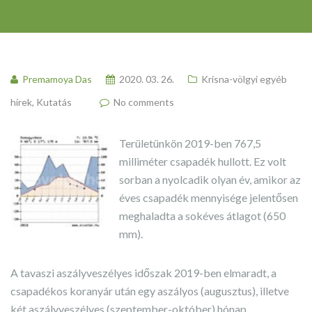
Premamoya Das
2020. 03. 26.
Krisna-völgyi egyéb
hírek
,
Kutatás
No comments
Területünkön 2019-ben 767,5
milliméter csapadék hullott. Ez volt
sorban a nyolcadik olyan év, amikor az
éves csapadék mennyisége jelentősen
meghaladta a sokéves átlagot (650
mm).
A tavaszi aszályveszélyes időszak 2019-ben elmaradt, a
csapadékos koranyár után egy aszályos (augusztus), illetve
két aszályveszélyes (szeptember-október) hónap