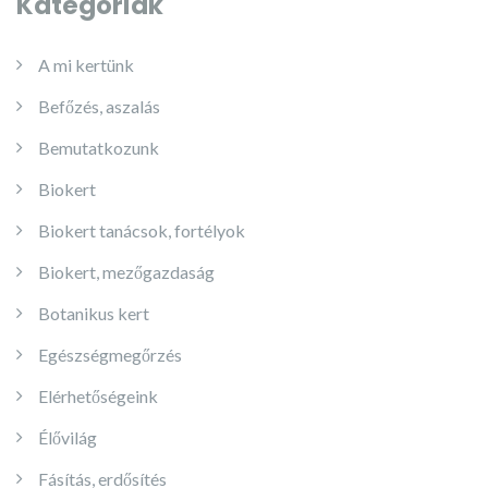
Kategóriák
A mi kertünk
Befőzés, aszalás
Bemutatkozunk
Biokert
Biokert tanácsok, fortélyok
Biokert, mezőgazdaság
Botanikus kert
Egészségmegőrzés
Elérhetőségeink
Élővilág
Fásítás, erdősítés