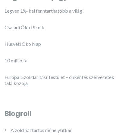
Legyen 1%-kal fenntarthatóbb a világ!
Családi Öko Piknik
Húsvéti Öko Nap
10 millió fa
Európai Szolidaritási Testület – önkéntes szervezetek
találkozója
Blogroll
A zöld háztartás műhelytitkai