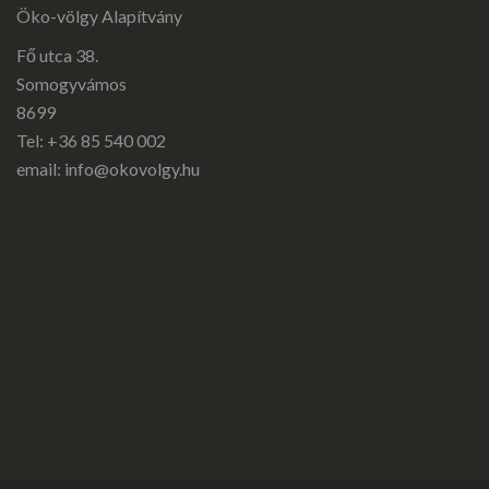
Öko-völgy Alapítvány
Fő utca 38.
Somogyvámos
8699
Tel: +36 85 540 002
email:
info@okovolgy.hu