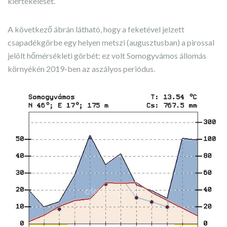
kiértékelését.
A következő ábrán látható, hogy a feketével jelzett
csapadékgörbe egy helyen metszi (augusztusban) a pirossal
jelölt hőmérsékleti görbét: ez volt Somogyvámos állomás
környékén 2019-ben az aszályos periódus.