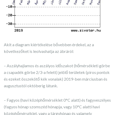
Akit a diagram kiértékelése bővebben érdekel, az a
következőket is leolvashatja az ábráról:
– Aszályhajlamos és aszályos időszakot (hőmérsékleti görbe
a csapadék görbe 2/3-a felett) jelölő területek (piros pontok
és ezeket összekötő kék vonalak) 2019-ben márciusban és
augusztustól októberig látunk.
– Fagyos (havi középhőmérséklet 0°C alatt) és fagyveszélyes
(fagyos hónap szomszéd hónapja, vagy 10°C alatti havi
középhőmérséklet, vagy a tárgyhónap és valamely