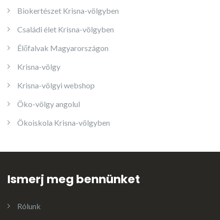
Biokertészet Krisna-völgyben
Családi élet Krisna-völgyben
Élőfalvak Magyarországon
Krisna-völgy
Krisna-völgyi webshop
Öko-völgy angolul
Ökoiskola Krisna-völgyben
Ismerj meg bennünket
Rólunk