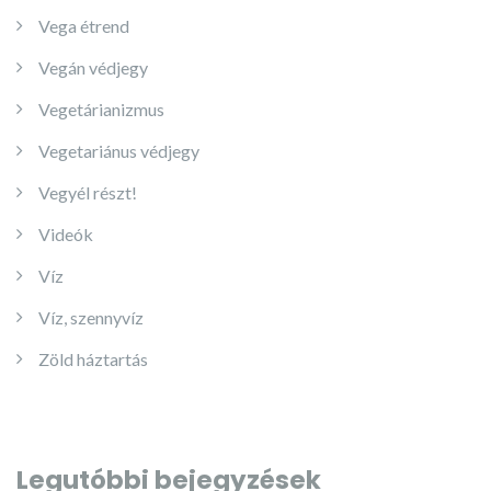
Vega étrend
Vegán védjegy
Vegetárianizmus
Vegetariánus védjegy
Vegyél részt!
Videók
Víz
Víz, szennyvíz
Zöld háztartás
Legutóbbi bejegyzések