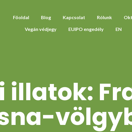
Föoldal
Blog
Kapcsolat
Rólunk
Okt
Vegán védjegy
EUIPO engedély
EN
illatok: F
isna-völgy