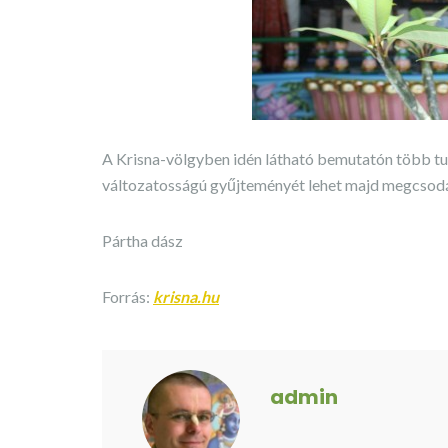
A Krisna-völgyben idén látható bemutatón több tucat
változatosságú gyűjteményét lehet majd megcsodáln
Pártha dász
Forrás:
krisna.hu
admin