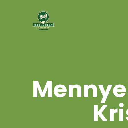
Mennyei 
Kr