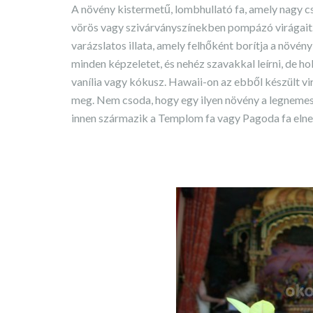
A növény kistermetű, lombhullató fa, amely nagy c
vörös vagy szivárványszínekben pompázó virágait.
varázslatos illata, amely felhőként borítja a növé
minden képzeletet, és nehéz szavakkal leírni, de ho
vanília vagy kókusz. Hawaii-on az ebből készült vir
meg. Nem csoda, hogy egy ilyen növény a legnemes
innen származik a Templom fa vagy Pagoda fa elneve