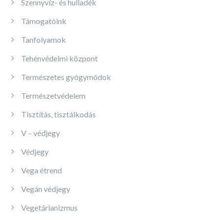
Szennyvíz- és hulladék
Támogatóink
Tanfolyamok
Tehénvédelmi központ
Természetes gyógymódok
Természetvédelem
Tisztítás, tisztálkodás
V – védjegy
Védjegy
Vega étrend
Vegán védjegy
Vegetárianizmus