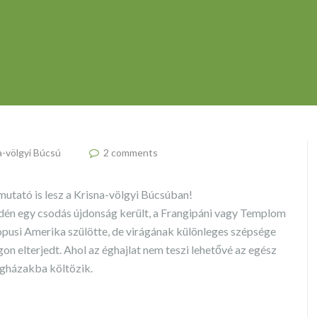
a-völgyi Búcsú
2 comments
mutató is lesz a Krisna-völgyi Búcsúban!
dén egy csodás újdonság került, a Frangipáni vagy Templom
rópusi Amerika szülötte, de virágának különleges szépsége
ágon elterjedt. Ahol az éghajlat nem teszi lehetővé az egész
egházakba költözik.