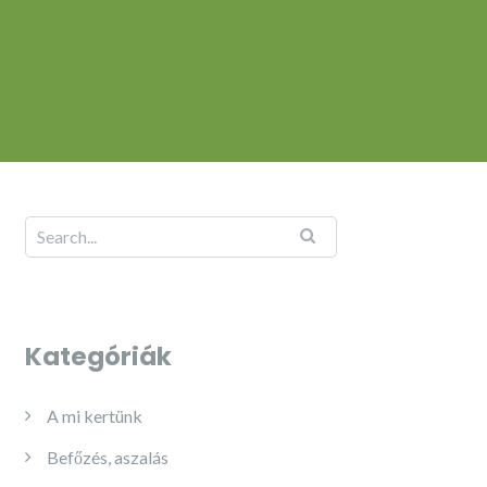
Kategóriák
A mi kertünk
Befőzés, aszalás