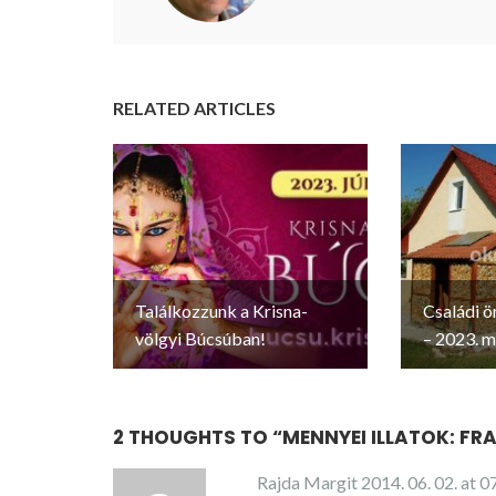
RELATED ARTICLES
Találkozzunk a Krisna-
Családi ö
völgyi Búcsúban!
– 2023. má
2 THOUGHTS TO “
MENNYEI ILLATOK: F
Rajda Margit
2014. 06. 02. at 0