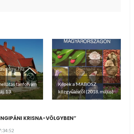
nellátás tanfolyam
Képek a MABOSZ
j. 13.
közgyűlésről (2018. május)
RANGIPÁNI KRISNA-VÖLGYBEN
”
7:34:52