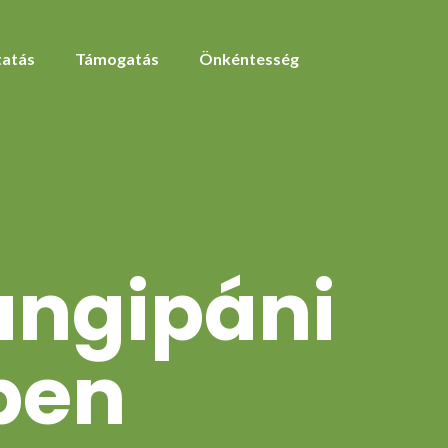
atás
Támogatás
Önkéntesség
rangipáni
ben