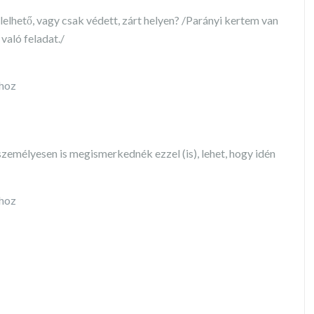
elhető, vagy csak védett, zárt helyen? /Parányi kertem van
való feladat./
shoz
zemélyesen is megismerkednék ezzel (is), lehet, hogy idén
shoz