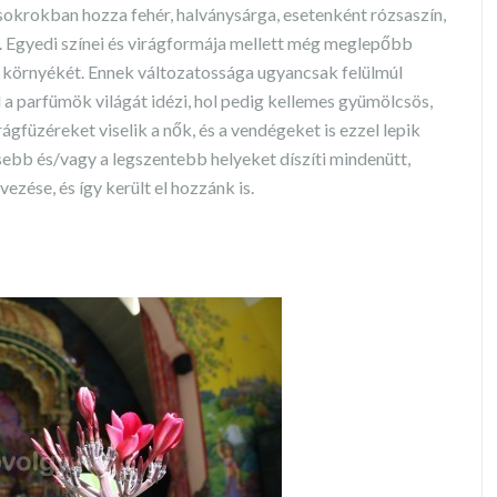
sokrokban hozza fehér, halványsárga, esetenként rózsaszín,
 Egyedi színei és virágformája mellett még meglepőbb
ny környékét. Ennek változatossága ugyancsak felülmúl
l a parfümök világát idézi, hol pedig kellemes gyümölcsös,
ágfüzéreket viselik a nők, és a vendégeket is ezzel lepik
ebb és/vagy a legszentebb helyeket díszíti mindenütt,
zése, és így került el hozzánk is.