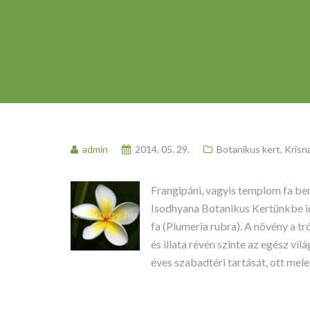
admin
2014. 05. 29.
Botanikus kert
,
Krisn
Frangipáni, vagyis templom fa be
Isodhyana Botanikus Kertünkbe i
fa (Plumeria rubra). A növény a t
és illata révén szinte az egész vil
éves szabadtéri tartását, ott mel