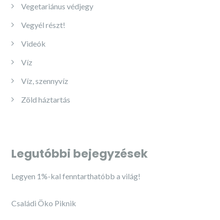
Vegetariánus védjegy
Vegyél részt!
Videók
Víz
Víz, szennyvíz
Zöld háztartás
Legutóbbi bejegyzések
Legyen 1%-kal fenntarthatóbb a világ!
Családi Öko Piknik