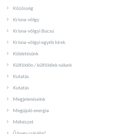
Közösség
Krisna-völgy
Krisna-völgyi Búcsú
Krisna-völgyi egyéb hírek
Küldetésünk
Külföldön / külföldiek nálunk
Kutatás
Kutatás
Megjelenéseink
Megújuló energia
Méhészet
Ő hogy csinálja?