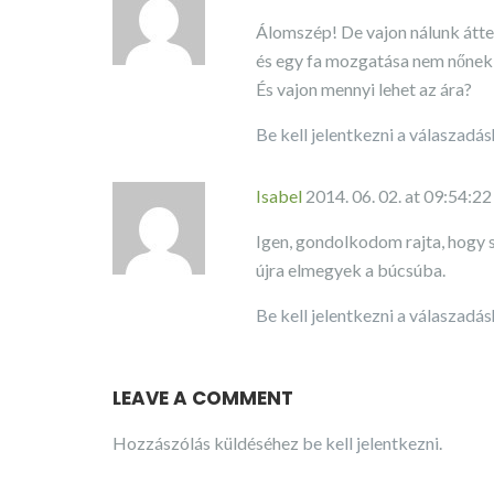
Álomszép! De vajon nálunk áttel
és egy fa mozgatása nem nőnek 
És vajon mennyi lehet az ára?
Be kell jelentkezni a válaszadá
Isabel
2014. 06. 02. at 09:54:22
Igen, gondolkodom rajta, hogy s
újra elmegyek a búcsúba.
Be kell jelentkezni a válaszadá
LEAVE A COMMENT
Hozzászólás küldéséhez
be kell jelentkezni
.