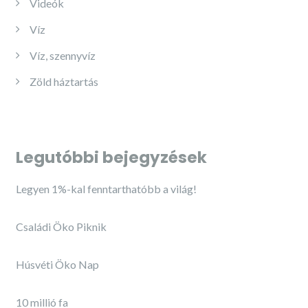
Videók
Víz
Víz, szennyvíz
Zöld háztartás
Legutóbbi bejegyzések
Legyen 1%-kal fenntarthatóbb a világ!
Családi Öko Piknik
Húsvéti Öko Nap
10 millió fa