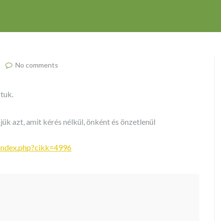
No comments
tuk.
k azt, amit kérés nélkül, önként és önzetlenül
/index.php?cikk=4996