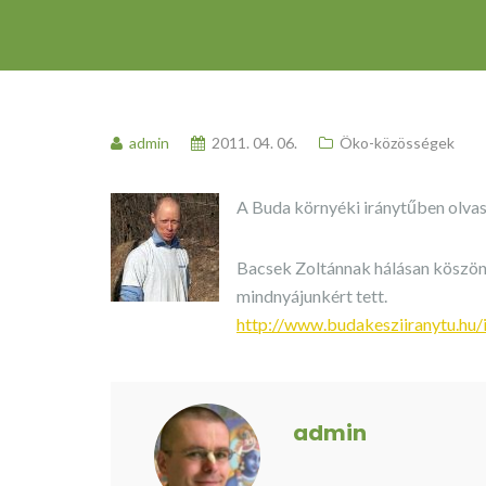
admin
2011. 04. 06.
Öko-közösségek
A Buda környéki iránytűben olvas
Bacsek Zoltánnak hálásan köszönjü
mindnyájunkért tett.
http://www.budakesziiranytu.hu
admin