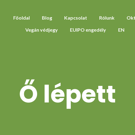
Föoldal
Blog
Kapcsolat
Rólunk
Okt
Vegán védjegy
EUIPO engedély
EN
Ő lépett