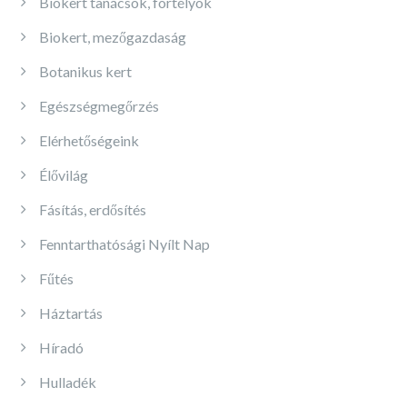
Biokert tanácsok, fortélyok
Biokert, mezőgazdaság
Botanikus kert
Egészségmegőrzés
Elérhetőségeink
Élővilág
Fásítás, erdősítés
Fenntarthatósági Nyílt Nap
Fűtés
Háztartás
Híradó
Hulladék