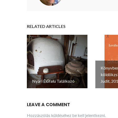
RELATED ARTICLES
Könyvbem
köldökzsi
Nyári Élőfalu Találkozó
Judit, 201
LEAVE A COMMENT
Hozzászólás küldéséhez
be kell jelentkezni
.