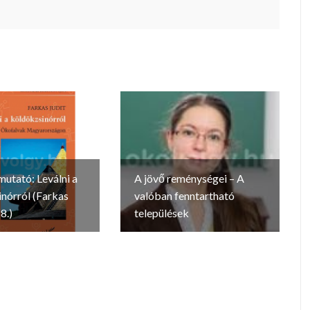
utató: Leválni a
A jövő reménységei – A
nórról (Farkas
valóban fenntartható
8.)
települések