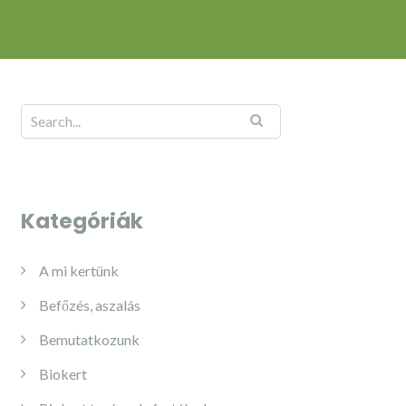
Kategóriák
A mi kertünk
Befőzés, aszalás
Bemutatkozunk
Biokert