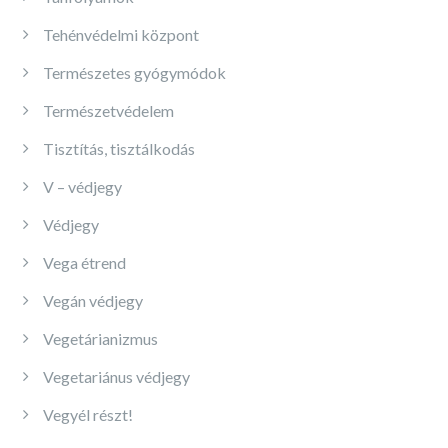
Tehénvédelmi központ
Természetes gyógymódok
Természetvédelem
Tisztítás, tisztálkodás
V – védjegy
Védjegy
Vega étrend
Vegán védjegy
Vegetárianizmus
Vegetariánus védjegy
Vegyél részt!