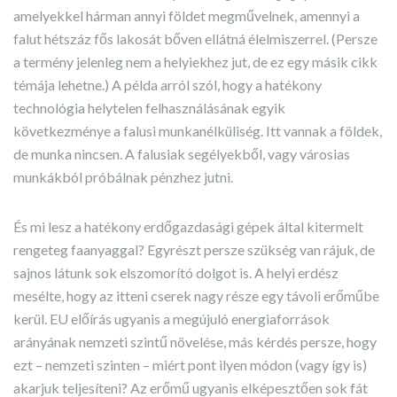
amelyekkel hárman annyi földet megművelnek, amennyi a
falut hétszáz fős lakosát bőven ellátná élelmiszerrel. (Persze
a termény jelenleg nem a helyiekhez jut, de ez egy másik cikk
témája lehetne.) A példa arról szól, hogy a hatékony
technológia helytelen felhasználásának egyik
következménye a falusi munkanélküliség. Itt vannak a földek,
de munka nincsen. A falusiak segélyekből, vagy városias
munkákból próbálnak pénzhez jutni.
És mi lesz a hatékony erdőgazdasági gépek által kitermelt
rengeteg faanyaggal? Egyrészt persze szükség van rájuk, de
sajnos látunk sok elszomorító dolgot is. A helyi erdész
mesélte, hogy az itteni cserek nagy része egy távoli erőműbe
kerül. EU előírás ugyanis a megújuló energiaforrások
arányának nemzeti szintű növelése, más kérdés persze, hogy
ezt – nemzeti szinten – miért pont ilyen módon (vagy így is)
akarjuk teljesíteni? Az erőmű ugyanis elképesztően sok fát