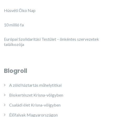
Húsvéti Öko Nap
10 millió fa
Európai Szolidaritási Testület – önkéntes szervezetek
találkozója
Blogroll
A zöld háztartás műhelytitkai
Biokertészet Krisna-völgyben
Családi élet Krisna-völgyben
Élőfalvak Magyarországon