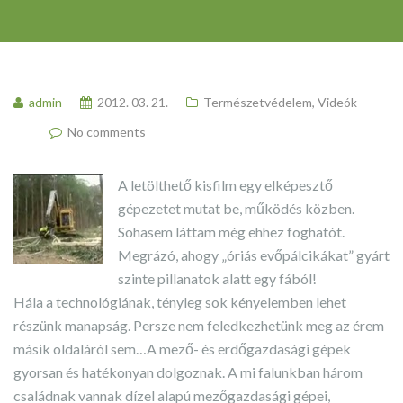
admin
2012. 03. 21.
Természetvédelem
,
Videók
No comments
A letölthető kisfilm egy elképesztő
gépezetet mutat be, működés közben.
Sohasem láttam még ehhez foghatót.
Megrázó, ahogy „óriás evőpálcikákat” gyárt
szinte pillanatok alatt egy fából!
Hála a technológiának, tényleg sok kényelemben lehet
részünk manapság. Persze nem feledkezhetünk meg az érem
másik oldaláról sem…
A mező- és erdőgazdasági gépek
gyorsan és hatékonyan dolgoznak. A mi falunkban három
családnak vannak dízel alapú mezőgazdasági gépei,