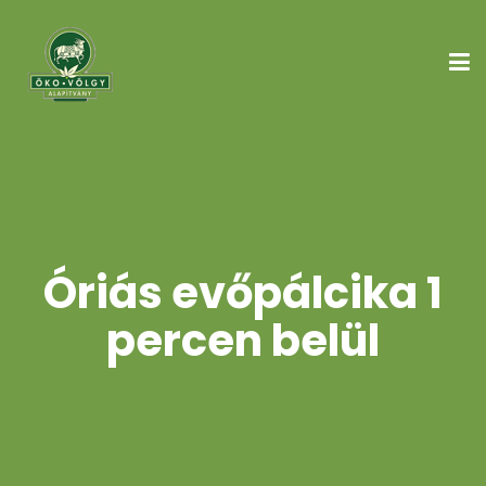
Óriás evőpálcika 1
percen belül