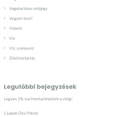
Vegetariánus védjegy
Vegyél részt!
Videók
Víz
Víz, szennyvíz
Zöld háztartás
Legutóbbi bejegyzések
Legyen 1%-kal fenntarthatóbb a világ!
Családi Öko Piknik