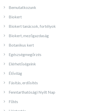
Bemutatkozunk
Biokert
Biokert tanácsok, fortélyok
Biokert, mezőgazdaság
Botanikus kert
Egészségmegőrzés
Elérhetőségeink
Élővilág
Fásítás, erdősítés
Fenntarthatósági Nyílt Nap
Fűtés
Háztartás