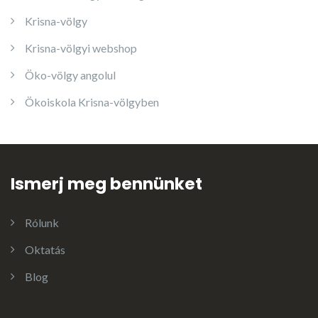
Krisna-völgy
Krisna-völgyi webshop
Öko-völgy angolul
Ökoiskola Krisna-völgyben
Ismerj meg bennünket
Rólunk
Oktatás
Blog