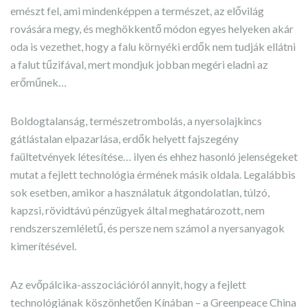
emészt fel, ami mindenképpen a természet, az elővilág
rovására megy, és meghökkentő módon egyes helyeken akár
oda is vezethet, hogy a falu környéki erdők nem tudják ellátni
a falut tűzifával, mert mondjuk jobban megéri eladni az
erőműnek…
Boldogtalanság, természetrombolás, a nyersolajkincs
gátlástalan elpazarlása, erdők helyett fajszegény
faültetvények létesítése… ilyen és ehhez hasonló jelenségeket
mutat a fejlett technológia érmének másik oldala. Legalábbis
sok esetben, amikor a használatuk átgondolatlan, túlzó,
kapzsi, rövidtávú pénzügyek által meghatározott, nem
rendszerszemléletű, és persze nem számol a nyersanyagok
kimerítésével.
Az evőpálcika-asszociációról annyit, hogy a fejlett
technológiának köszönhetően Kínában – a Greenpeace China