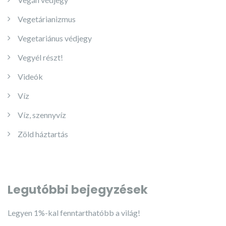
Vegetárianizmus
Vegetariánus védjegy
Vegyél részt!
Videók
Víz
Víz, szennyvíz
Zöld háztartás
Legutóbbi bejegyzések
Legyen 1%-kal fenntarthatóbb a világ!