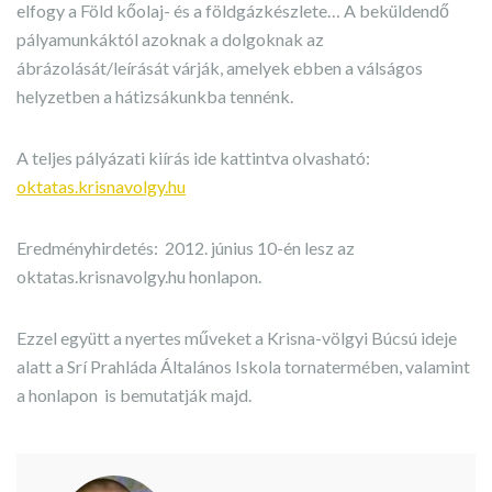
elfogy a Föld kőolaj- és a földgázkészlete… A beküldendő
pályamunkáktól azoknak a dolgoknak az
ábrázolását/leírását várják, amelyek ebben a válságos
helyzetben a hátizsákunkba tennénk.
A teljes pályázati kiírás ide kattintva olvasható:
oktatas.krisnavolgy.hu
Eredményhirdetés: 2012. június 10-én lesz az
oktatas.krisnavolgy.hu honlapon.
Ezzel együtt a nyertes műveket a Krisna-völgyi Búcsú ideje
alatt a Srí Prahláda Általános Iskola tornatermében, valamint
a honlapon is bemutatják majd.