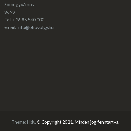
Somogyvámos
8699
Tel: +36 85 540 002
email:
info@okovolgy.hu
Theme:
Illdy
.
© Copyright 2021. Minden jog fenntartva.