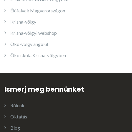
Élőfalvak Magyarországon
Krisna-völgy
Krisna-völgyi webshop
Öko-völgy angolul
Ökoiskola Krisna-völgyben
Ismerj meg bennünket
Rólunk
Oktatás
Blog