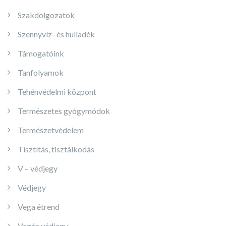
Szakdolgozatok
Szennyvíz- és hulladék
Támogatóink
Tanfolyamok
Tehénvédelmi központ
Természetes gyógymódok
Természetvédelem
Tisztítás, tisztálkodás
V – védjegy
Védjegy
Vega étrend
Vegán védjegy