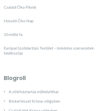
Családi Öko Piknik
Húsvéti Öko Nap
10 millió fa
Európai Szolidaritási Testület – önkéntes szervezetek
találkozója
Blogroll
A zöld háztartás műhelytitkai
Biokertészet Krisna-völgyben
Családi élet Krisna-völgyben