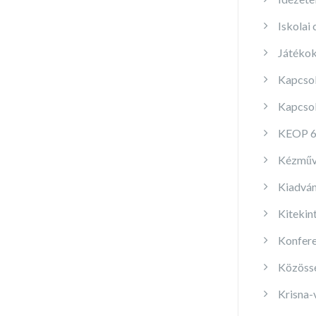
Iskolai
Játéko
Kapcsol
Kapcsol
KEOP 6
Kézműve
Kiadván
Kitekin
Konfere
Közöss
Krisna-