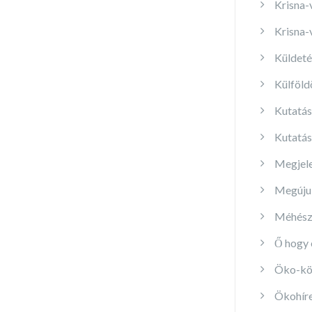
Krisna-
Krisna-
Küldet
Külföld
Kutatás
Kutatás
Megjele
Megújul
Méhész
Ő hogy 
Öko-kö
Ökohíre