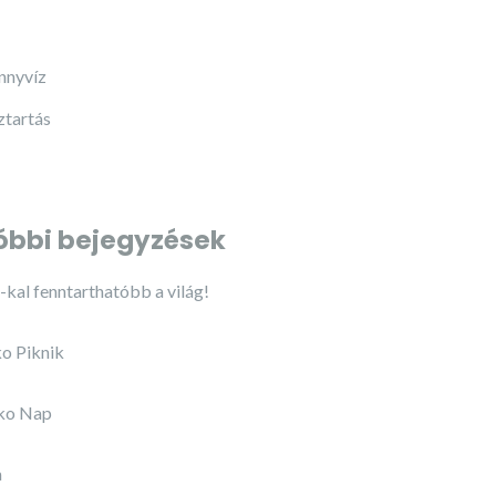
ennyvíz
ztartás
óbbi bejegyzések
kal fenntarthatóbb a világ!
o Piknik
ko Nap
a