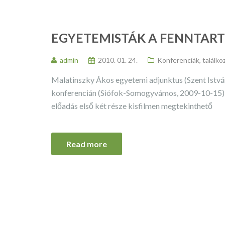
EGYETEMISTÁK A FENNTART
admin
2010. 01. 24.
Konferenciák, találko
Malatinszky Ákos egyetemi adjunktus (Szent István
konferencián (Siófok-Somogyvámos, 2009-10-15) e
előadás első két része kisfilmen megtekinthető
Read more