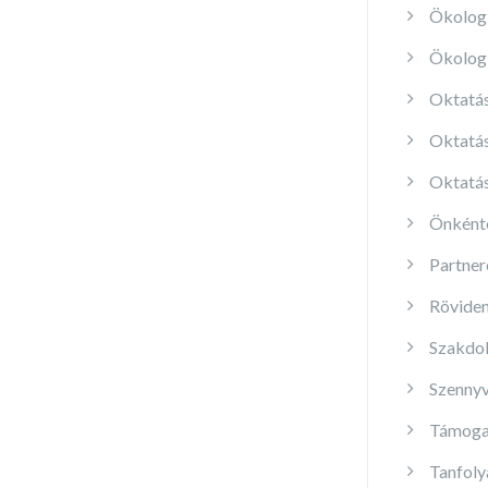
Ökolog
Ökologi
Oktatá
Oktatás
Oktatás
Önként
Partner
Röviden
Szakdo
Szennyv
Támoga
Tanfol