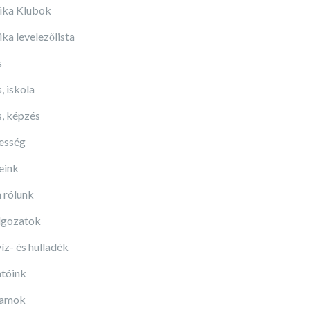
ika Klubok
ka levelezőlista
s
, iskola
, képzés
esség
eink
 rólunk
lgozatok
íz- és hulladék
tóink
yamok