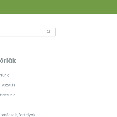
óriák
rtünk
, aszalás
tkozunk
 tanácsok, fortélyok