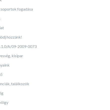
 csoportok fogadása
k
at
ódj hozzánk!
.1.0/A/09-2009-0073
sség, kisipar
yaink
tő
nciák, találkozók
ég
völgy