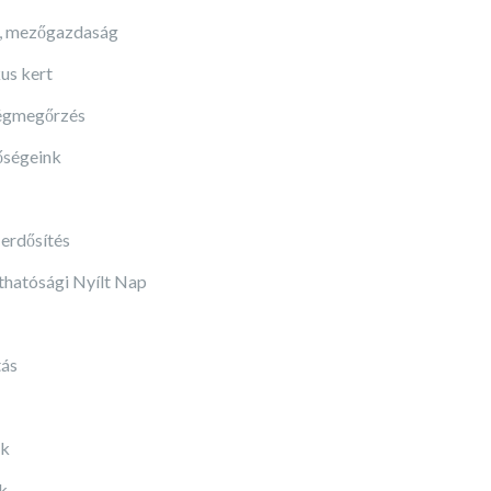
, mezőgazdaság
us kert
égmegőrzés
őségeink
 erdősítés
thatósági Nyílt Nap
ás
ék
k