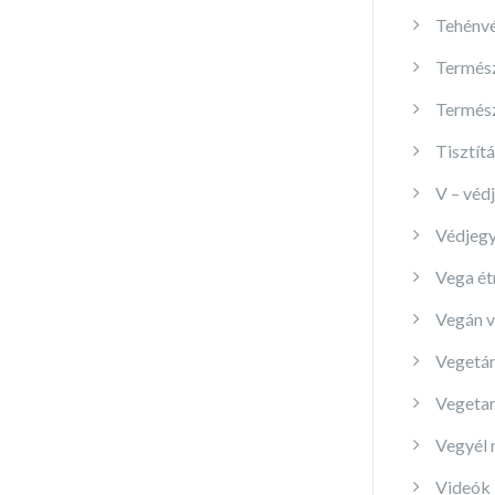
Tehénv
Termés
Termés
Tisztítá
V – véd
Védjeg
Vega ét
Vegán v
Vegetár
Vegetar
Vegyél 
Videók