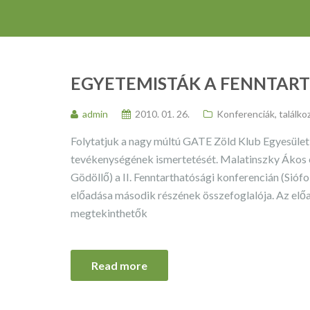
EGYETEMISTÁK A FENNTART
admin
2010. 01. 26.
Konferenciák, találko
Folytatjuk a nagy múltú GATE Zöld Klub Egyesület 
tevékenységének ismertetését. Malatinszky Ákos 
Gödöllő) a II. Fenntarthatósági konferencián (Si
előadása második részének összefoglalója. Az elő
megtekinthetők
Read more