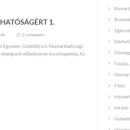
Biokert
Botanik
HATÓSÁGÉRT 1.
Egészs
zók
2 comments
Elérhet
 Egyetem, Gödöllő) a II. Fenntarthatósági
Élővilág
lhangzott előadásának összefoglalója. Az
Fásítás,
Fenntar
Fűtés
Háztart
Híradó
Hullad
Idézete