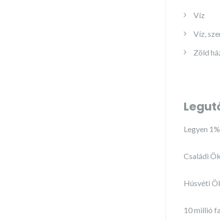
Víz
Víz, sz
Zöld há
Legut
Legyen 1%-
Családi Ök
Húsvéti Ö
10 millió f