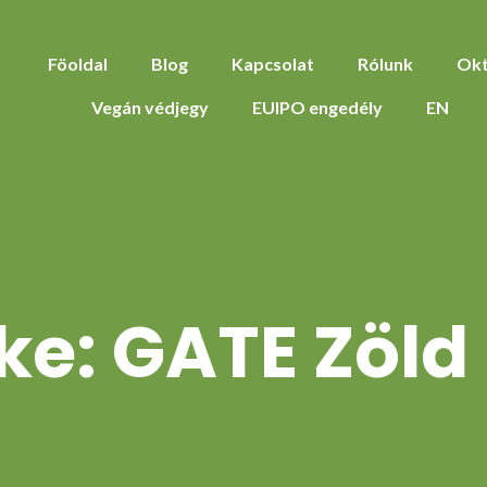
Föoldal
Blog
Kapcsolat
Rólunk
Okt
Vegán védjegy
EUIPO engedély
EN
ke:
GATE Zöld