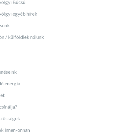
völgyi Búcsú
völgyi egyéb hírek
ésünk
ön / külföldiek nálunk
néseink
ó energia
et
csinálja?
zösségek
k innen-onnan