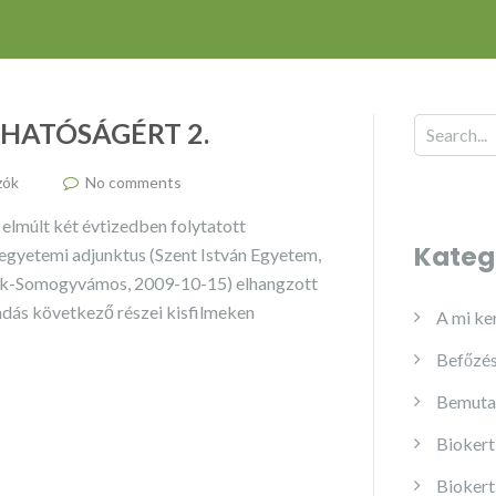
HATÓSÁGÉRT 2.
zók
No comments
elmúlt két évtizedben folytatott
Kateg
egyetemi adjunktus (Szent István Egyetem,
ófok-Somogyvámos, 2009-10-15) elhangzott
adás következő részei kisfilmeken
A mi ke
Befőzés
Bemuta
Biokert
Biokert