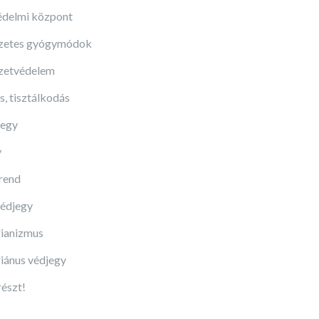
édelmi központ
zetes gyógymódok
zetvédelem
s, tisztálkodás
jegy
y
rend
édjegy
ianizmus
iánus védjegy
részt!