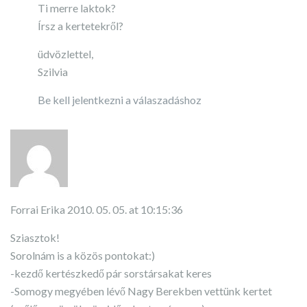
Ti merre laktok?
Írsz a kertetekről?
üdvözlettel,
Szilvia
Be kell jelentkezni a válaszadáshoz
Forrai Erika
2010. 05. 05. at 10:15:36
Sziasztok!
Sorolnám is a közös pontokat:)
-kezdő kertészkedő pár sorstársakat keres
-Somogy megyében lévő Nagy Berekben vettünk kertet