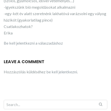
(szőlős, gyümölcsös, idővel veteményes…)
-igyekszünk bió megoldásokat alkalmazni
-egy-két év alatt szeretnénk lakhatóvá varázsolni egy vályog
házikót (gyakorlatilag pince)
Csatlakozhatok?
Erika
Be kell jelentkezni a válaszadáshoz
LEAVE A COMMENT
Hozzászólás küldéséhez
be kell jelentkezni
.