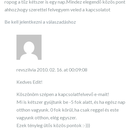
ropog a tűz kétszer is egy nap.Mindez elegendő közös pont
ahhoz,hogy szerettel felvegyem veled a kapcsolatot
Be kell jelentkezni a válaszadáshoz
revszilvia
2010. 02. 16. at 00:09:08
Kedves Edit!
Köszönöm szépen a kapcsolatfelvevő e-mait!
Mi is kétszer gyújtunk be -5 fok alatt, és ha egész nap
otthon vagyunk. 0 fok körül, ha csak reggel és este
vagyunk otthon, elég egyszer.
Ezek tényleg ütős közös pontok :-)))