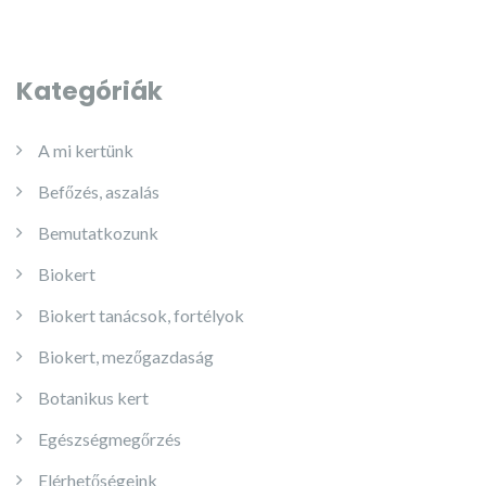
Kategóriák
A mi kertünk
Befőzés, aszalás
Bemutatkozunk
Biokert
Biokert tanácsok, fortélyok
Biokert, mezőgazdaság
Botanikus kert
Egészségmegőrzés
Elérhetőségeink