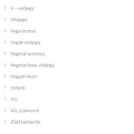
V – védjegy
Védjegy
Vega étrend
Vegán védjegy
Vegetárianizmus
Vegetariánus védjegy
Vegyél részt!
Videók
Víz
Víz, szennyvíz
Zöld háztartás