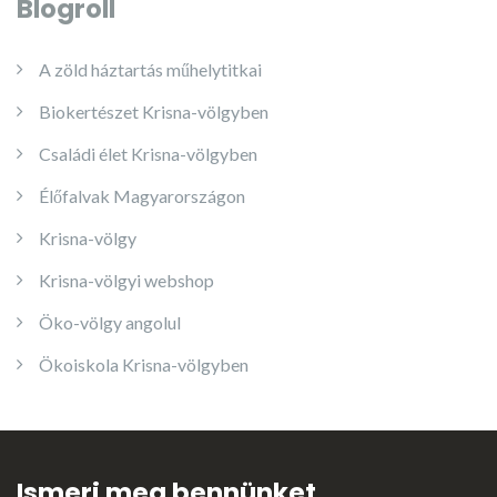
Blogroll
A zöld háztartás műhelytitkai
Biokertészet Krisna-völgyben
Családi élet Krisna-völgyben
Élőfalvak Magyarországon
Krisna-völgy
Krisna-völgyi webshop
Öko-völgy angolul
Ökoiskola Krisna-völgyben
Ismerj meg bennünket