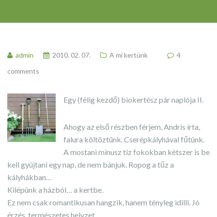
admin
2010. 02. 07.
A mi kertünk
4
comments
Egy (félig kezdő) biokertész pár naplója II.
Ahogy az első részben férjem, Andris írta,
falura költöztünk. Cserépkályhával fűtünk.
A mostani mínusz tíz fokokban kétszer is be
kell gyújtani egy nap, de nem bánjuk. Ropog a tűz a
kályhákban…
Kilépünk a házból… a kertbe.
Ez nem csak romantikusan hangzik, hanem tényleg idilli. Jó
érzés, természetes helyzet.