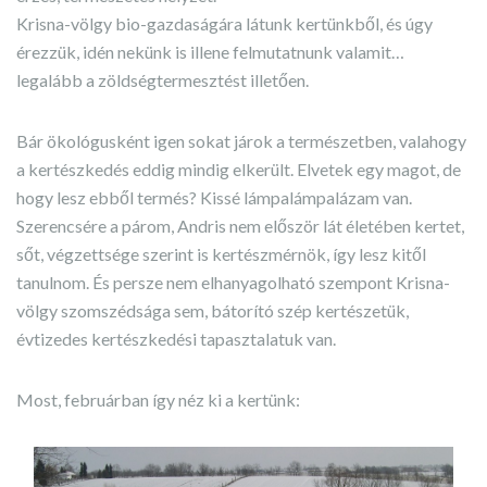
Krisna-völgy bio-gazdaságára látunk kertünkből, és úgy
érezzük, idén nekünk is illene felmutatnunk valamit…
legalább a zöldségtermesztést illetően.
Bár ökológusként igen sokat járok a természetben, valahogy
a kertészkedés eddig mindig elkerült. Elvetek egy magot, de
hogy lesz ebből termés? Kissé lámpalámpalázam van.
Szerencsére a párom, Andris nem először lát életében kertet,
sőt, végzettsége szerint is kertészmérnök, így lesz kitől
tanulnom. És persze nem elhanyagolható szempont Krisna-
völgy szomszédsága sem, bátorító szép kertészetük,
évtizedes kertészkedési tapasztalatuk van.
Most, februárban így néz ki a kertünk: