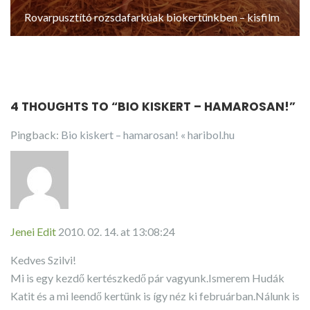
Rovarpusztító rozsdafarkúak biokertünkben – kisfilm
4 THOUGHTS TO “
BIO KISKERT – HAMAROSAN!
”
Pingback:
Bio kiskert – hamarosan! « haribol.hu
Jenei Edit
2010. 02. 14. at 13:08:24
Kedves Szilvi!
Mi is egy kezdő kertészkedő pár vagyunk.Ismerem Hudák
Katit és a mi leendő kertünk is így néz ki februárban.Nálunk is