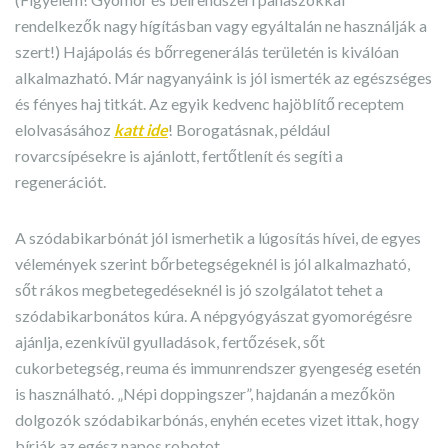
rendelkezők nagy hígításban vagy egyáltalán ne használják a
szert!) Hajápolás és bőrregenerálás területén is kiválóan
alkalmazható. Már nagyanyáink is jól ismerték az egészséges
és fényes haj titkát. Az egyik kedvenc hajöblítő receptem
elolvasásához
katt ide
! Borogatásnak, például
rovarcsípésekre is ajánlott, fertőtlenít és segíti a
regenerációt.
A szódabikarbónát jól ismerhetik a lúgosítás hívei, de egyes
vélemények szerint bőrbetegségeknél is jól alkalmazható,
sőt rákos megbetegedéseknél is jó szolgálatot tehet a
szódabikarbonátos kúra. A népgyógyászat gyomorégésre
ajánlja, ezenkívül gyulladások, fertőzések, sőt
cukorbetegség, reuma és immunrendszer gyengeség esetén
is használható. „Népi doppingszer”, hajdanán a mezőkön
dolgozók szódabikarbónás, enyhén ecetes vizet ittak, hogy
bírják az egész napos robotot.