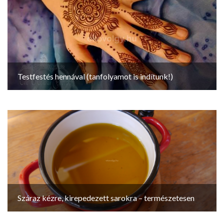
Testfestés hennával (tanfolyamot is indítunk!)
Száraz kézre, kirepedezett sarokra – természetesen