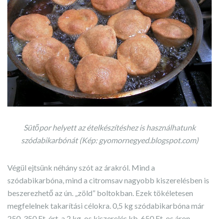
Sütőpor helyett az ételkészítéshez is használhatunk
szódabikarbónát (Kép: gyomornegyed.blogspot.com)
Végül ejtsünk néhány szót az árakról. Mind a
szódabikarbóna, mind a citromsav nagyobb kiszerelésben is
beszerezhető az ún. „zöld” boltokban. Ezek tökéletesen
megfelelnek takarítási célokra. 0,5 kg szódabikarbóna már
250-350 Ft-ért, a 2 kg-os kiszerelés kb. 650 Ft-os áron