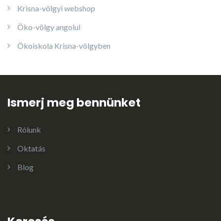
Krisna-völgyi webshop
Öko-völgy angolul
Ökoiskola Krisna-völgyben
Ismerj meg bennünket
Rólunk
Oktatás
Blog