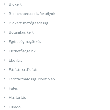
Biokert
Biokert tanácsok, fortélyok
Biokert, mezőgazdaság
Botanikus kert
Egészségmegőrzés
Elérhetőségeink
Élővilág
Fásítás, erdősítés
Fenntarthatósági Nyílt Nap
Fűtés
Háztartás
Híradó