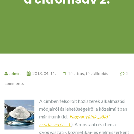
admin
2013. 04. 11.
Tisztítás, tisztálkodás
2
comments
A címben felsorolt háziszerek alkalmazási
módjairól és lehetőségeiről a közelmúltban
már írtunk (ld.
Nagyanyáink „zöld”
csodaszerei …1.
). A mostani részben a
gyógyászati-, kozmetikai- és élelmiszerként