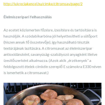
http://lukreciakencei.hu/cimke/citromsav/page/2
Élelmiszeripari felhasználás
Az ecetet közismerten főzésre, ízesítésre és tartósításra is
használják. A szódabikarbóna jól helyettesítheti a sütőport
(hiszen annak fő összetevője), így használható tészták
textúrájának lazítására. A citromsavat az élelmiszeripar
antioxidánsként, savanyúság-szabályozó anyagként illetve
ízesítőszerként alkalmazza. (Azok akik „érzékenyek” a
feldolgozott ételek címkéin szereplő E számokra E330 néven
is ismerhetik a citromsavat.)