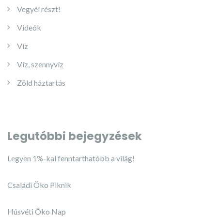
Vegyél részt!
Videók
Víz
Víz, szennyvíz
Zöld háztartás
Legutóbbi bejegyzések
Legyen 1%-kal fenntarthatóbb a világ!
Családi Öko Piknik
Húsvéti Öko Nap