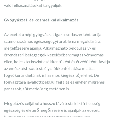
való felhasználásukat tárgyaljuk.
Gyógyászati és kozmetikai alkalmazás
Az ecetet a népi gyógyászat igazi csodaszerként tartja
számon, számos egészségügyi probléma megoldására,
megelőzésére ajánlja. Alkalmazható például szív- és
érrendszeri betegségek kezelésében: magas vérnyomás
ellen, koleszterinszint csökkentőként és érvédőként. Javítja
az emésztést, sőt testsúlycsökkentő hatása miatt a
fogyókúrás diétának is hasznos kiegészítője lehet. De
fogyasztása javallott például fejfájás és enyhén migrénes
panaszok, sőt meddőség esetében is.
Megelőzés céljából a hosszú távú testi-lelki frissesség,
egészség és életerő megőrzésére is ajánlják az ecetet.
(Figyelem! Gyomor és bélrendszeri panaszokkal