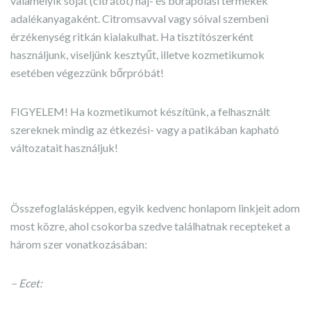
valamelyik sóját (citrátot) haj- és bőrápolási termékek
adalékanyagaként. Citromsavval vagy sóival szembeni
érzékenység ritkán kialakulhat. Ha tisztítószerként
használjunk, viseljünk kesztyűt, illetve kozmetikumok
esetében végezzünk bőrpróbát!
FIGYELEM! Ha kozmetikumot készítünk, a felhasznált
szereknek mindig az étkezési- vagy a patikában kapható
változatait használjuk!
Az egészségesebb és fenntarthatóbb életmód iránti vágy a
természetes háztartási cikkek, például az ecet, a
Összefoglalásképpen, egyik kedvenc honlapom linkjeit adom
szódabikarbóna és a citromsav tisztítószerként való
most közre, ahol csokorba szedve találhatnak recepteket a
használatának újjáéledéséhez vezetett. Ezeket az egyszerű,
három szer vonatkozásában:
nagyanyáinktól örökölt gyógymódokat hatékonyságuk és
környezetbarát jellegük miatt tisztelik. Ahogy a
– Ecet:
https://okovolgy.hu/nagyanyaink-zold-csodaszerei-az-ecet-