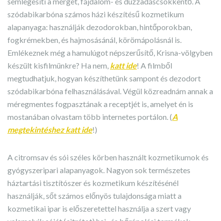
semlegesíti a mérget, fájdalom- és duzzadáscsökkentő. A
szódabikarbóna számos házi készítésű kozmetikum
alapanyaga: használják dezodorokban, hintőporokban,
fogkrémekben, és hajmosásánál, körömápolásnál is.
Emlékeznek még a hamulúgot népszerűsítő, Krisna-völgyben
készült kisfilmünkre? Ha nem,
katt ide
! A filmből
megtudhatjuk, hogyan készíthetünk sampont és dezodort
szódabikarbóna felhasználásával. Végül közreadnám annak a
méregmentes fogpasztának a receptjét is, amelyet én is
mostanában olvastam több internetes portálon. (
A
megtekintéshez katt ide
!)
A citromsav és sói széles körben használt kozmetikumok és
gyógyszeripari alapanyagok. Nagyon sok természetes
háztartási tisztítószer és kozmetikum készítésénél
használják, sőt számos előnyös tulajdonsága miatt a
kozmetikai ipar is előszeretettel használja a szert vagy