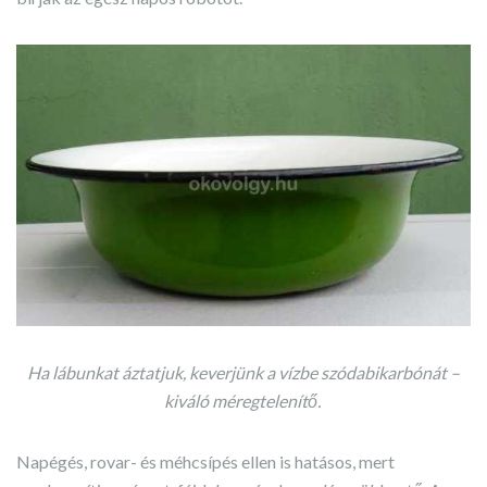
Ha lábunkat áztatjuk, keverjünk a vízbe szódabikarbónát –
kiváló méregtelenítő.
Napégés, rovar- és méhcsípés ellen is hatásos, mert