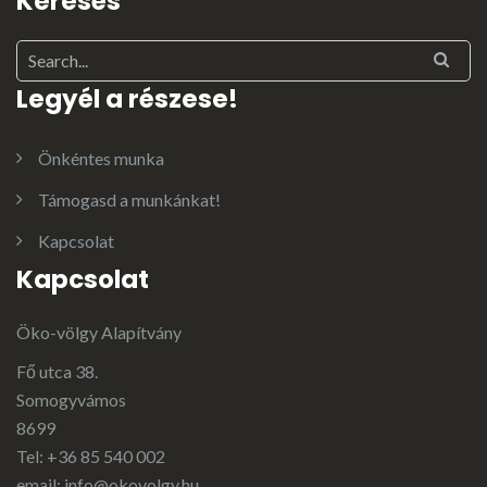
Keresés
Legyél a részese!
Önkéntes munka
Támogasd a munkánkat!
Kapcsolat
Kapcsolat
Öko-völgy Alapítvány
Fő utca 38.
Somogyvámos
8699
Tel: +36 85 540 002
email:
info@okovolgy.hu