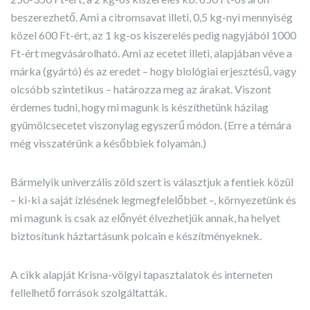
beszerezhető. Ami a citromsavat illeti, 0,5 kg-nyi mennyiség
közel 600 Ft-ért, az 1 kg-os kiszerelés pedig nagyjából 1000
Ft-ért megvásárolható. Ami az ecetet illeti, alapjában véve a
márka (gyártó) és az eredet – hogy biológiai erjesztésű, vagy
olcsóbb szintetikus – határozza meg az árakat. Viszont
érdemes tudni, hogy mi magunk is készíthetünk házilag
gyümölcsecetet viszonylag egyszerű módon. (Erre a témára
még visszatérünk a későbbiek folyamán.)
Bármelyik univerzális zöld szert is választjuk a fentiek közül
– ki-ki a saját ízlésének legmegfelelőbbet –, környezetünk és
mi magunk is csak az előnyét élvezhetjük annak, ha helyet
biztosítunk háztartásunk polcain e készítményeknek.
A cikk alapját Krisna-völgyi tapasztalatok és interneten
fellelhető források szolgáltatták.