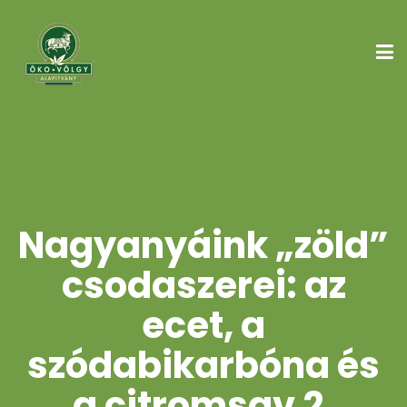
Nagyanyáink „zöld”
csodaszerei: az
ecet, a
szódabikarbóna és
a citromsav 2.