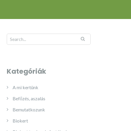
Kategóriák
A mi kertünk
Befőzés, aszalás
Bemutatkozunk
Biokert