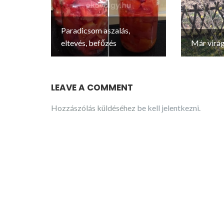
Paradicsom aszalás,
eltevés, befőzés
Már virág
LEAVE A COMMENT
Hozzászólás küldéséhez
be kell jelentkezni
.