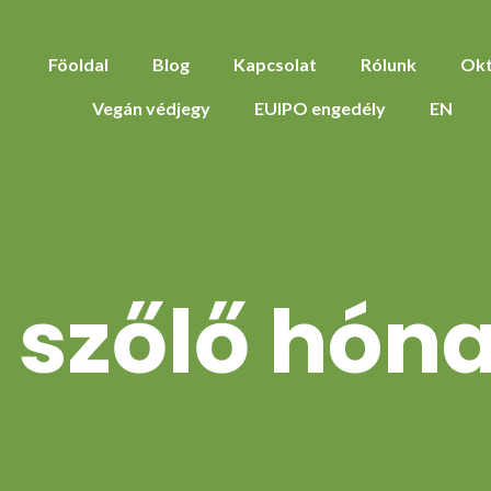
Föoldal
Blog
Kapcsolat
Rólunk
Okt
Vegán védjegy
EUIPO engedély
EN
 a szőlő hón