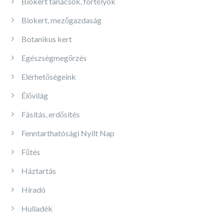
Biokert tanácsok, fortélyok
Biokert, mezőgazdaság
Botanikus kert
Egészségmegőrzés
Elérhetőségeink
Élővilág
Fásítás, erdősítés
Fenntarthatósági Nyílt Nap
Fűtés
Háztartás
Híradó
Hulladék