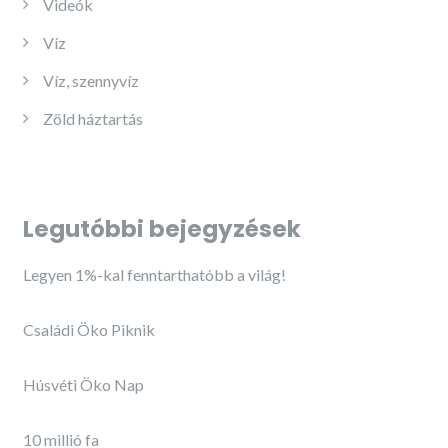
Videók
Víz
Víz, szennyvíz
Zöld háztartás
Legutóbbi bejegyzések
Legyen 1%-kal fenntarthatóbb a világ!
Családi Öko Piknik
Húsvéti Öko Nap
10 millió fa