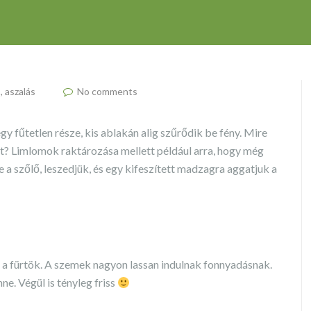
, aszalás
No comments
 fűtetlen része, kis ablakán alig szűrődik be fény. Mire
get? Limlomok raktározása mellett például arra, hogy még
 a szőlő, leszedjük, és egy kifeszített madzagra aggatjuk a
 a fürtök. A szemek nagyon lassan indulnak fonnyadásnak.
nne. Végül is tényleg friss