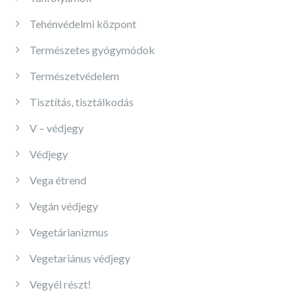
Tehénvédelmi központ
Természetes gyógymódok
Természetvédelem
Tisztítás, tisztálkodás
V – védjegy
Védjegy
Vega étrend
Vegán védjegy
Vegetárianizmus
Vegetariánus védjegy
Vegyél részt!