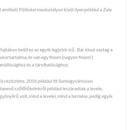
 említett Pölöskei muskotályon kívül ilyen például a Zala
 fajtákon belül ez az egyik legjobb ízű. Bár kissé vastag a
 cukortartalma, és van egy finom (nagyon finom!)
lenállósághoz és a tárolhatósághoz.
e is rezisztens. 2016 például itt Somogyvámoson
jtanevű szőlőtőkéinkről például leszáradtak a levele,
yönyörű volt, mind a levelei, mind a termése, pedig egyik