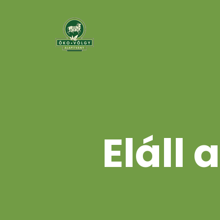
Eláll