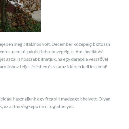
idejében még általános volt. December közepéig biztosan
ntes, nem túl párás) február végéig is. Ami önellátási
jét azzal is hosszabbíthatjuk, ha egy darabka vesszővel
 tároláshoz teljes érésben és száraz időben kell leszedni!
éldául használjunk egy fregolit madzagok helyett. Olyan
k, ez aztán végképp nem foglal helyet.