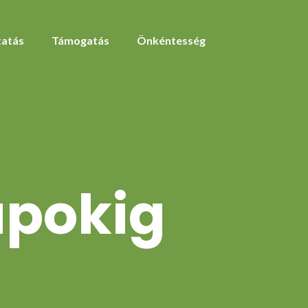
atás
Támogatás
Önkéntesség
apokig