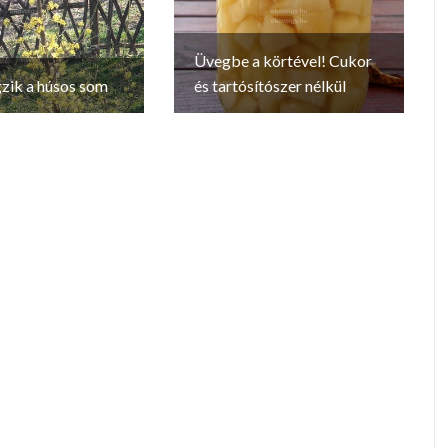
Üvegbe a körtével! Cukor
zik a húsos som
és tartósítószer nélkül