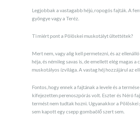
Legjobbak a vastagabb héjú, ropogós fajták. A fent
gyöngye vagy a Teréz.
Ti miért pont a Pölöskei muskotályt ültettétek?
Mert nem, vagy alig kell permetezni, és az ellenálló
héja, és némileg savas is, de emellett elég magas a
muskotályos ízvilága. A vastag héj hozzájárul az el
Fontos, hogy ennek a fajtának a levele és a termés
kifejezetten perenoszpórás volt. Eszter és Néró fa
termést nem tudtak hozni. Ugyanakkor a Pölöskei g
sem kapott egy csepp gombaölő szert sem.