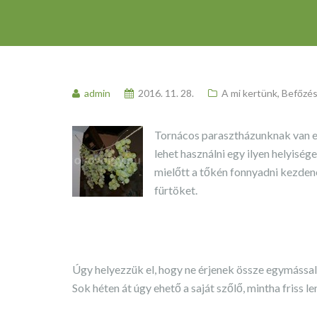
admin
2016. 11. 28.
A mi kertünk
,
Befőzés
Tornácos parasztházunknak van egy
lehet használni egy ilyen helyisé
mielőtt a tőkén fonnyadni kezdene
fürtöket.
Úgy helyezzük el, hogy ne érjenek össze egymással
Sok héten át úgy ehető a saját szőlő, mintha friss le