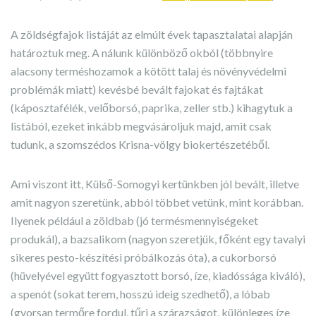
A zöldségfajok listáját az elmúlt évek tapasztalatai alapján
határoztuk meg. A nálunk különböző okból (többnyire
alacsony terméshozamok a kötött talaj és növényvédelmi
problémák miatt) kevésbé bevált fajokat és fajtákat
(káposztafélék, velőborsó, paprika, zeller stb.) kihagytuk a
listából, ezeket inkább megvásároljuk majd, amit csak
tudunk, a szomszédos Krisna-völgy biokertészetéből.
Ami viszont itt, Külső-Somogyi kertünkben jól bevált, illetve
amit nagyon szeretünk, abból többet vetünk, mint korábban.
Ilyenek például a zöldbab (jó termésmennyiségeket
produkál), a bazsalikom (nagyon szeretjük, főként egy tavalyi
sikeres pesto-készítési próbálkozás óta), a cukorborsó
(hüvelyével együtt fogyasztott borsó, íze, kiadóssága kiváló),
a spenót (sokat terem, hosszú ideig szedhető), a lóbab
(gyorsan termőre fordul, tűri a szárazságot, különleges íze