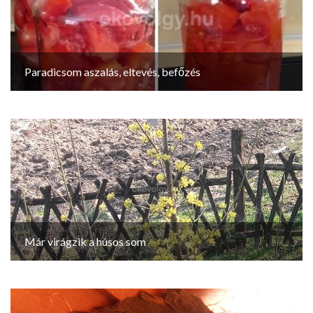
Paradicsom aszalás, eltevés, befőzés
Már virágzik a húsos som