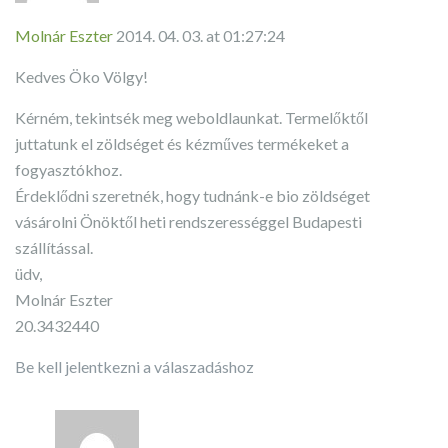
Molnár Eszter
2014. 04. 03. at 01:27:24
Kedves Öko Völgy!
Kérném, tekintsék meg weboldlaunkat. Termelőktől
juttatunk el zöldséget és kézműves termékeket a
fogyasztókhoz.
Érdeklődni szeretnék, hogy tudnánk-e bio zöldséget
vásárolni Önöktől heti rendszerességgel Budapesti
szállítással.
üdv,
Molnár Eszter
20.3432440
Be kell jelentkezni a válaszadáshoz