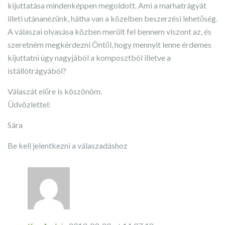
kijuttatása mindenképpen megoldott. Ami a marhatrágyát
illeti utánanézünk, hátha van a közelben beszerzési lehetőség.
A válaszai olvasása közben merült fel bennem viszont az, és
szeretném megkérdezni Öntől, hogy mennyit lenne érdemes
kijuttatni úgy nagyjából a komposztból illetve a
istállótrágyából?
Válaszát előre is köszönöm.
Üdvözlettel:
Sára
Be kell jelentkezni a válaszadáshoz