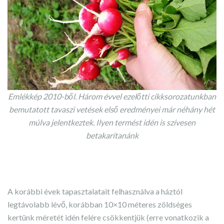
Emlékkép 2010-ből. Három évvel ezelőtti cikksorozatunkban
bemutatott tavaszi vetések első eredményei már néhány hét
múlva jelentkeztek. Ilyen termést idén is szívesen
betakarítanánk
A korábbi évek tapasztalatait felhasználva a háztól
legtávolabb lévő, korábban 10×10 méteres zöldséges
kertünk méretét idén felére csökkentjük (erre vonatkozik a