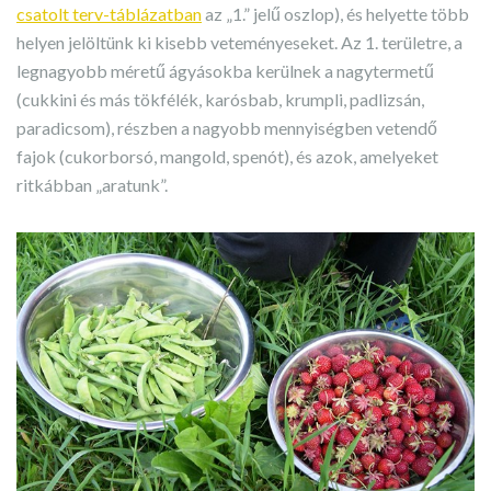
csatolt terv-táblázatban
az „1.” jelű oszlop), és helyette több
helyen jelöltünk ki kisebb veteményeseket. Az 1. területre, a
legnagyobb méretű ágyásokba kerülnek a nagytermetű
(cukkini és más tökfélék, karósbab, krumpli, padlizsán,
paradicsom), részben a nagyobb mennyiségben vetendő
fajok (cukorborsó, mangold, spenót), és azok, amelyeket
ritkábban „aratunk”.