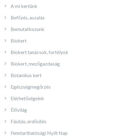
A mi kertünk
Befőzés, aszalás
Bemutatkozunk
Biokert
Biokert tanácsok, fortélyok
Biokert, mezőgazdaság
Botanikus kert
Egészségmegőrzés
Elérhetőségeink
Élővilág
Fásítás, erdősítés
Fenntarthatósági Nyílt Nap