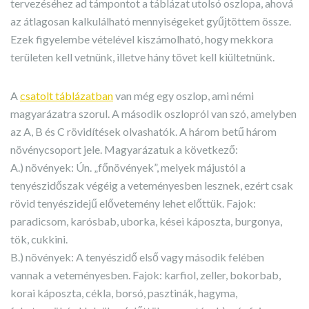
tervezéséhez ad támpontot a táblázat utolsó oszlopa, ahová
az átlagosan kalkulálható mennyiségeket gyűjtöttem össze.
Ezek figyelembe vételével kiszámolható, hogy mekkora
területen kell vetnünk, illetve hány tövet kell kiültetnünk.
A
csatolt táblázatban
van még egy oszlop, ami némi
magyarázatra szorul. A második oszlopról van szó, amelyben
az A, B és C rövidítések olvashatók. A három betű három
növénycsoport jele. Magyarázatuk a következő:
A.) növények: Ún. „főnövények”, melyek májustól a
tenyészidőszak végéig a veteményesben lesznek, ezért csak
rövid tenyészidejű elővetemény lehet előttük. Fajok:
paradicsom, karósbab, uborka, kései káposzta, burgonya,
tök, cukkini.
B.) növények: A tenyészidő első vagy második felében
vannak a veteményesben. Fajok: karfiol, zeller, bokorbab,
korai káposzta, cékla, borsó, pasztinák, hagyma,