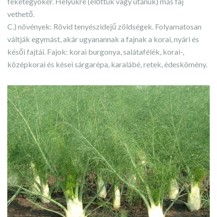
feketegyökér. Helyükre (előttük vagy utánuk) más faj
vethető.
C.) növények: Rövid tenyészidejű zöldségek. Folyamatosan
váltják egymást, akár ugyanannak a fajnak a korai, nyári és
késői fajtái. Fajok: korai burgonya, salátafélék, korai-,
középkorai és kései sárgarépa, karalábé, retek, édeskömény.