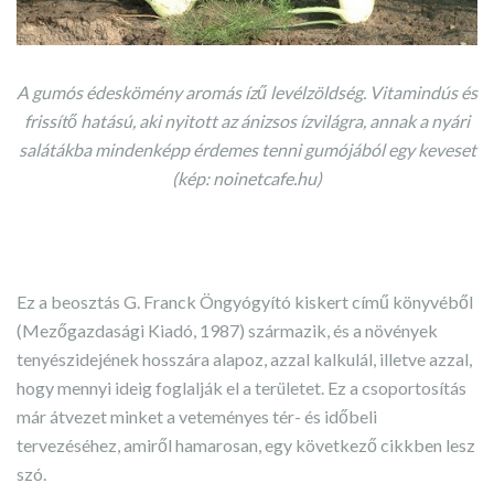
A gumós édeskömény aromás ízű levélzöldség. Vitamindús és
frissítő hatású, aki nyitott az ánizsos ízvilágra, annak a nyári
salátákba mindenképp érdemes tenni gumójából egy keveset
(kép: noinetcafe.hu)
Ez a beosztás G. Franck Öngyógyító kiskert című könyvéből
(Mezőgazdasági Kiadó, 1987) származik, és a növények
tenyészidejének hosszára alapoz, azzal kalkulál, illetve azzal,
hogy mennyi ideig foglalják el a területet. Ez a csoportosítás
már átvezet minket a veteményes tér- és időbeli
tervezéséhez, amiről hamarosan, egy következő cikkben lesz
szó.