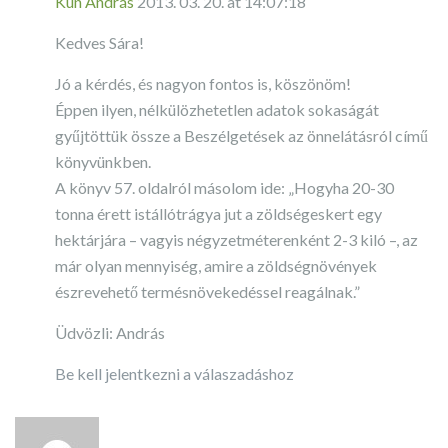
Kun András
2013. 03. 20. at 14:07:18
Kedves Sára!
Jó a kérdés, és nagyon fontos is, köszönöm!
Éppen ilyen, nélkülözhetetlen adatok sokaságát
gyűjtöttük össze a Beszélgetések az önnelátásról című
könyvünkben.
A könyv 57. oldalról másolom ide: „Hogyha 20-30
tonna érett istállótrágya jut a zöldségeskert egy
hektárjára – vagyis négyzetméterenként 2-3 kiló –, az
már olyan mennyiség, amire a zöldségnövények
észrevehető termésnövekedéssel reagálnak.”
Üdvözli: András
Be kell jelentkezni a válaszadáshoz