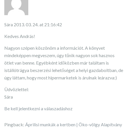
Sára
2013. 03. 24. at 21:16:42
Kedves András!
Nagyon szépen köszönöm a információt. A könyvet
mindeképpen megveszem, úgy tűnik nagyon sok hasznos
ötlet van benne. Egyébként időközben már találtam is
istállótrágya beszerzési lehetőséget a helyi gazdaboltban, de
úgy láttam, hogy most hipermarketek is árulnak leárazva:)
Üdvözlettel:
Sára
Be kell jelentkezni a válaszadáshoz
Pingback:
Áprilisi munkák a kertben | Öko-völgy Alapítvány