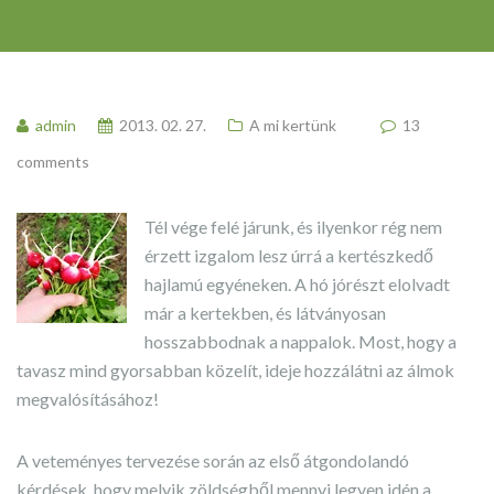
admin
2013. 02. 27.
A mi kertünk
13
comments
Tél vége felé járunk, és ilyenkor rég nem
érzett izgalom lesz úrrá a kertészkedő
hajlamú egyéneken. A hó jórészt elolvadt
már a kertekben, és látványosan
hosszabbodnak a nappalok. Most, hogy a
tavasz mind gyorsabban közelít, ideje hozzálátni az álmok
megvalósításához!
A veteményes tervezése során az első átgondolandó
kérdések, hogy melyik zöldségből mennyi legyen idén a