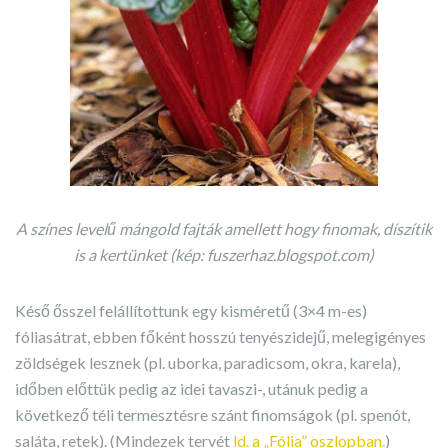
A színes levelű mángold fajták amellett hogy finomak, díszítik
is a kertünket (kép: fuszerhaz.blogspot.com)
Késő ősszel felállítottunk egy kisméretű (3×4 m-es)
fóliasátrat, ebben főként hosszú tenyészidejű, melegigényes
zöldségek lesznek (pl. uborka, paradicsom, okra, karela),
időben előttük pedig az idei tavaszi-, utánuk pedig a
következő téli termesztésre szánt finomságok (pl. spenót,
saláta, retek). (Mindezek tervét
ld. a „Fólia” oszlopban.
)