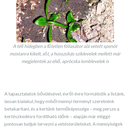
A téli hidegben a fűtetlen fóliasátor alá vetett spenót
mostanra kikelt, sőt, a hosszúkás sziklevelek mellett már
megjelentek az első, aprócska lomblevelek is
A tapasztalatok bővülésével, évről-évre formálódik a listánk,
lassan kialakul, hogy miből mennyi terményt szeretnénk
betakarítani, és a kertünk termőképessége – meg persze a
kertészkedésre fordítható időnk – alapján már eléggé
pontosan tudjuk tervezni a vetésterületeket. A mennyiségek