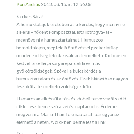
Kun András
2013. 03. 15. at 12:56:08
Kedves Sára!
A homoktalajok esetében az a kérdés, hogy mennyire
sikerül – főként komposzttal, istállótrágyával –
megnövelni a humusztartalmat. Humuszos
homoktalajon, megfelelő öntözéssel gyakorlatilag
minden zöldségfélénk kiválóan termelhető. Különösen
kedveli a zeller, a sárgarépa, cékla és más
gyökérzöldségek. Szóval, a kulcskérdés a
humusztartalom és az öntözés. Ezek hiányában nagyon
leszűkül a termelhető zöldségek köre.
Hamarosan elkészül a tér- és időbeli tervezésről szóló
cikk. Lesz benne szó a vetési naptárról is. Érdemes
megvenni a Maria Thun-féle naptárat, bár ugyanez
elérhető a neten. A cikkben benne lesz a link.