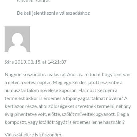
Üdvözli: András
Be kell jelentkezni a válaszadáshoz
Sára
2013. 03. 15. at 14:21:37
Nagyon köszönöm a válaszát András. Jó tudni, hogy fent van
a neten a vetési naptár. Még egy kérdés jutott eszembe a
humusztartalom növelése kapcsán. Ha most kezdem a
termelést akkor is érdemes a tápanyagtartalmat növelni? A
kert azon része, ahol zöldségeket szeretnék termelni, néhány
évig pihentetve volt, előtte, szőlőt műveltek ugyanott. Elég a
komposzt, vagy istállótrágyát is érdemes lenne használni?
Válaszát előre is köszönöm.