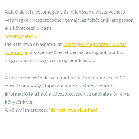
Akit érdekel a vetőmagvak, és különösen a visszavethető
vetőmagvak beszerzésének témája, az feltétlenül látogasson
el a következő oldalra:
novenycsere.hu
Ide kattintva olvashatók az
Országos Magbörze Hálózat
programja
i, a következő hetekben az ország sok pontján
megrendezett magcsere programok listája.
A kert tervezésének szempontjairól, és a biokertészet 20
éves Krisna-völgyi tapasztalatairól számos további
információ található a „Beszélgetések az önellátásról” című
könyvünkben.
A könyv ismertetése
ide kattintva olvasható