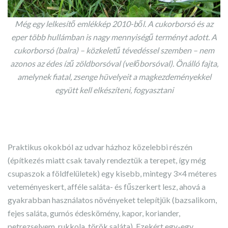
Még egy lelkesítő emlékkép 2010-ből. A cukorborsó és az
eper több hullámban is nagy mennyiségű terményt adott
. A
cukorborsó (balra) – közkeletű tévedéssel szemben – nem
azonos az édes ízű zöldborsóval (velőborsóval). Önálló fajta,
amelynek fiatal, zsenge hüvelyeit a magkezdeményekkel
együtt kell elkészíteni, fogyasztani
Praktikus okokból az udvar házhoz közelebbi részén
(építkezés miatt csak tavaly rendeztük a terepet, így még
csupaszok a földfelületek) egy kisebb, mintegy 3×4 méteres
veteményeskert, afféle saláta- és fűszerkert lesz, ahová a
gyakrabban használatos növényeket telepítjük (bazsalikom,
fejes saláta, gumós édeskömény, kapor, koriander,
petrezselyem, rukkola, török saláta). Ezekért egy-egy