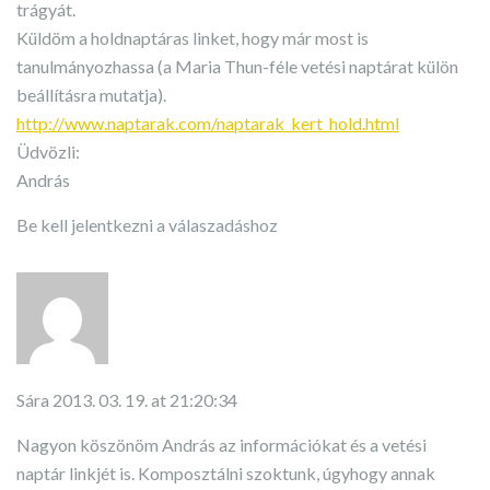
trágyát.
Küldöm a holdnaptáras linket, hogy már most is
tanulmányozhassa (a Maria Thun-féle vetési naptárat külön
beállításra mutatja).
http://www.naptarak.com/naptarak_kert_hold.html
Üdvözli:
András
Be kell jelentkezni a válaszadáshoz
Sára
2013. 03. 19. at 21:20:34
Nagyon köszönöm András az információkat és a vetési
naptár linkjét is. Komposztálni szoktunk, úgyhogy annak