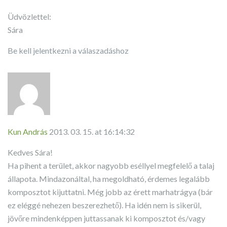
Üdvözlettel:
Sára
Be kell jelentkezni a válaszadáshoz
Kun András
2013. 03. 15. at 16:14:32
Kedves Sára!
Ha pihent a terület, akkor nagyobb eséllyel megfelelő a talaj
állapota. Mindazonáltal, ha megoldható, érdemes legalább
komposztot kijuttatni. Még jobb az érett marhatrágya (bár
ez eléggé nehezen beszerezhető). Ha idén nem is sikerül,
jövőre mindenképpen juttassanak ki komposztot és/vagy