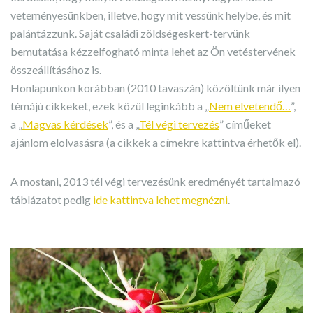
veteményesünkben, illetve, hogy mit vessünk helybe, és mit
palántázzunk. Saját családi zöldségeskert-tervünk
bemutatása kézzelfogható minta lehet az Ön vetéstervének
összeállításához is.
Honlapunkon korábban (2010 tavaszán) közöltünk már ilyen
témájú cikkeket, ezek közül leginkább a „
Nem elvetendő…
”,
a „
Magvas kérdések
”, és a „
Tél végi tervezés
” címűeket
ajánlom elolvasásra (a cikkek a címekre kattintva érhetők el).
A mostani, 2013 tél végi tervezésünk eredményét tartalmazó
táblázatot pedig
ide kattintva lehet megnézni
.