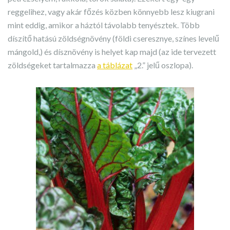
reggelihez, vagy akár főzés közben könnyebb lesz kiugrani
mint eddig, amikor a háztól távolabb tenyésztek. Több
díszítő hatású zöldségnövény (földi cseresznye, színes levelű
mángold,) és dísznövény is helyet kap majd (az ide tervezett
zöldségeket tartalmazza
a táblázat
„2.” jelű oszlopa).